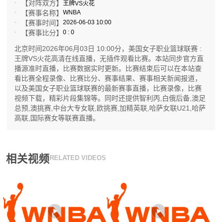
【对阵双方】
王牌VS火花
【赛事名称】
WNBA
【赛事时间】
2026-06-03 10:00
【赛事比分】
0 : 0
北京时间2026年06月03日 10:00分，美国女子职业篮球联赛 :
王牌VS火花高清在线直播，无插件观看比赛。本站同步官方直
播源准时直播，比赛数据实时更新。比赛结束后可以在本站查
看比赛全程录像、比赛比分、赛事结果、赛事相关新闻报道，
以及美国女子职业篮球联赛的最新赛事直播，比赛录像，比赛
视频下载，精彩片段集锦等。同时还提供智利丙,白俄后备,澳足
总预,澳挑赛,中台大专女联,欧挑赛,加精英联,哈萨女联U21,哈萨
高联,国际赛女等联赛直播。
相关视频
RELATED VIDEOS