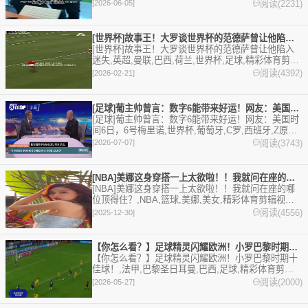
精彩体育剪辑视频在线播放。本站提供最全的篮球视
阅读(2231)
[2026-06-05]
频足球视频,集锦,录像。
[世界杯]故事王！大罗谈世界杯的范德萨曾让他陷入迷失
[世界杯]故事王！大罗谈世界杯的范德萨曾让他陷入
迷失,英超,曼联,巴西,荷兰,世界杯,足球,精彩体育剪辑
视频在线播放。本站提供最全的篮球视频足球视频,集
阅读(4392)
[2026-02-21]
锦,录像。
[足球]葡主帅曾言：数字6能带来好运！网友：美国时间6日，6
[足球]葡主帅曾言：数字6能带来好运！网友：美国时
间6日，6号梅里诺,世界杯,葡萄牙,C罗,西班牙,Z原创,
英超,西甲,皇家马德里,意甲,足球,利雅得胜利,精彩体
阅读(3743)
[2026-07-07]
育剪辑视频在线播放。本站提供最全的篮球视频足球
视频,集锦,录像。
[NBA]美娜这身穿搭一上太欲啦！！我就问在座的哪位顶得住？
[NBA]美娜这身穿搭一上太欲啦！！我就问在座的哪
位顶得住？,NBA,篮球,美娜,美女,精彩体育剪辑视频
在线播放。本站提供最全的篮球视频足球视频,集锦,
阅读(4556)
[2025-12-30]
录像。
【你怎么看？】足球精灵闪耀欧洲！小罗巴黎时期十佳球！
【你怎么看？】足球精灵闪耀欧洲！小罗巴黎时期十
佳球！,法甲,巴黎圣日耳曼,巴西,足球,精彩体育剪辑
视频在线播放。本站提供最全的篮球视频足球视频,集
阅读(2000)
[2026-05-27]
锦,录像。