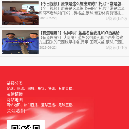
【今日视频】原来是这么练出来的？托尼平常是怎么练习不看球射门
【今日视频】原来是这么练出来的？托尼平常是怎么
练习不看球射门的？,英格兰,足球,精彩体育剪辑视频
在线播放。本站提供最全的篮球视频足球视频,集锦,
阅读(1840)
[2026-02-22]
录像。
【有道理嘛?】认同吗？蓝黑名宿麦孔和卢西奥给效力过国米的巴西
【有道理嘛?】认同吗？蓝黑名宿麦孔和卢西奥给效
力过国米的巴西球星排名,意甲,国际米兰,足球,巴西,
精彩体育剪辑视频在线播放。本站提供最全的篮球视
阅读(1210)
[2026-06-22]
频足球视频,集锦,录像。
链接分类
足球
篮球
回放
集锦
快讯
其他直播
友情链接
网站地图
网站地图
热门直播
篮球直播
足球直播
关注我们