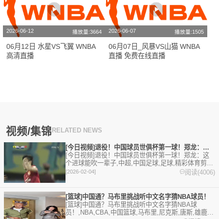
2026-06-12
2026-06-07
播放量:3664
播放量:1505
06月12日 水星VS飞翼 WNBA
06月07日_风暴VS山猫 WNBA
高清直播
直播 免费在线直播
视频/集锦
RELATED NEWS
[今日视频]退役！中国球员世俱杯第一球！郑龙：这个进球能吹一
[今日视频]退役！中国球员世俱杯第一球！郑龙：这
个进球能吹一辈子,中超,中国足球,足球,精彩体育剪辑
视频在线播放。本站提供最全的篮球视频足球视频,集
阅读(4006)
[2026-02-04]
锦,录像。
[篮球]中国通？马布里挑战听中文名字猜NBA球员！
[篮球]中国通？马布里挑战听中文名字猜NBA球
员！,NBA,CBA,中国篮球,马布里,尼克斯,唐斯,雄鹿,