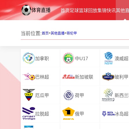
首页
足球
篮球
回放
集锦
快讯
其他
当前位置:
>
>
首页
其他直播
哥伦甲
加拿职
中U17
澳威超
巴林超
新加坡联
玻利甲
厄瓜甲
荷甲
新西兰
拉脱超
俄甲
冰岛超