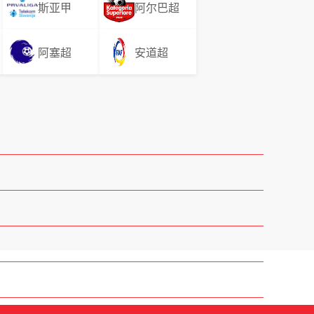
斯亚甲
阿尔巴超
阿塞超
安道超