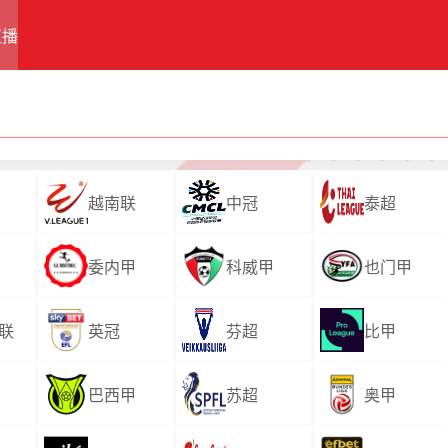
直播
越南联
中冠
泰超
委内甲
科威甲
也门甲
联
英冠
芬超
比甲
巴西甲
苏超
奥甲