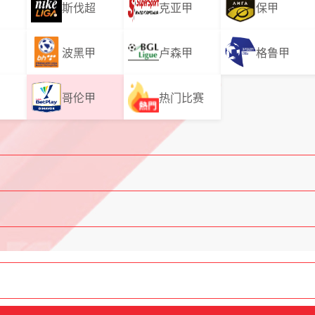
斯伐超
克亚甲
保甲
波黑甲
卢森甲
格鲁甲
哥伦甲
热门比赛