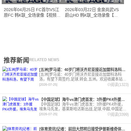
2026-04-25 01:00:00
2026-03-22 01:00:00
播放量:7419
播放量:5766
2026年04月25日 FC首尔VS江
2026年03月22日 金泉尚武VS
原FC 韩K联_全场录像【视频集
蔚山HD 韩K联_全场录像【视
锦】
频集锦】
推荐新闻
RELATED NEWS
[五洲]罗马诺：40岁门将沃齐尼亚接近加盟科洛科洛，有望下周
[五洲]罗马诺：40岁门将沃齐尼亚接近加盟科洛科
洛，有望下周签约,足球,转会,五洲。欢迎收藏本站，
24小时为你更新最新的足球，篮球体育资讯。
阅读(1323)
[2026-07-25]
【中国足球】海牛vs津门虎首发：3外援PK4外援，埃朱马先发
【中国足球】海牛vs津门虎首发：3外援PK4外援，
埃朱马先发，基莱斯哈达斯出战,足球,中超,中国足球,
天津津门虎,青岛海牛。欢迎收藏本站，24小时为你更
阅读(3399)
[2026-07-25]
新最新的足球，篮球体育资讯。
[体育资讯]记者：前田大然明日接受伊普斯维奇体检，转会费总价