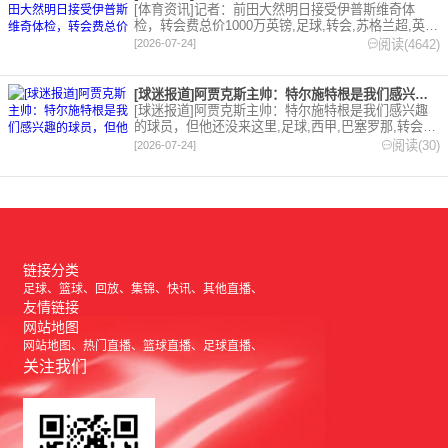
[体育资讯]记者：前田大然明日接受伊普斯维奇体
检，转会费总价1000万英镑,足球,转会,苏格兰超,英
超,伊普斯维奇。欢迎收藏本站，24小时为你更新最新
阅读(4642)
[2026-07-24]
的足球，篮球体育资讯。
[球迷报道]阿贾克斯主帅：特尔施特根是我们感兴趣的球员，但他
[球迷报道]阿贾克斯主帅：特尔施特根是我们感兴趣
的球员，但他还没来这里,足球,西甲,巴塞罗那,转会,
五洲,荷甲。欢迎收藏本站，24小时为你更新最新的足
阅读(30)
[2026-07-24]
球，篮球体育资讯。
链接分类
足球
篮球
回放
集锦
快讯
其他直播
友情链接
网站地图
网站地图
热门直播
篮球直播
足球直播
关注我们