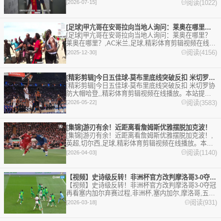
频在线播放。本站提供最全的篮球视频足球视频,集
阅读(1022)
[2026-07-15]
锦,录像。
[足球]甲亢哥在安哥拉向当地人询问：莱奥在哪里？莱奥在哪里？
[足球]甲亢哥在安哥拉向当地人询问：莱奥在哪里？
莱奥在哪里？,AC米兰,足球,精彩体育剪辑视频在线播
放。本站提供最全的篮球视频足球视频,集锦,录像。
阅读(4156)
[2025-12-30]
[精彩剪辑]今日五佳球-莫布里底线突破反扣 米切罗协防大帽哈
[精彩剪辑]今日五佳球-莫布里底线突破反扣 米切罗协
防大帽哈登,,精彩体育剪辑视频在线播放。本站提供
最全的篮球视频足球视频,集锦,录像。
阅读(3583)
[2026-05-22]
[集锦]游刃有余！近距离看詹姆斯优雅摆脱加克波！
[集锦]游刃有余！近距离看詹姆斯优雅摆脱加克波！,
英超,切尔西,足球,精彩体育剪辑视频在线播放。本站
提供最全的篮球视频足球视频,集锦,录像。
阅读(1140)
[2026-04-03]
【视频】史诗级反转！非洲杯官方改判摩洛哥3-0夺冠 再看塞内
【视频】史诗级反转！非洲杯官方改判摩洛哥3-0夺冠
再看塞内加尔弃赛过程,非洲杯,塞内加尔,摩洛哥,五
洲,足球,精彩体育剪辑视频在线播放。本站提供最全
阅读(931)
[2026-03-18]
的篮球视频足球视频,集锦,录像。