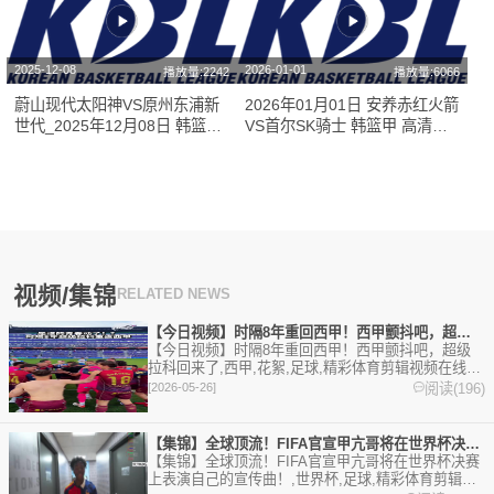
2025-12-08
2026-01-01
播放量:2242
播放量:6066
蔚山现代太阳神VS原州东浦新
2026年01月01日 安养赤红火箭
世代_2025年12月08日 韩篮甲
VS首尔SK骑士 韩篮甲 高清直
无插件直播
播
视频/集锦
RELATED NEWS
【今日视频】时隔8年重回西甲！西甲颤抖吧，超级拉科回来了
【今日视频】时隔8年重回西甲！西甲颤抖吧，超级
拉科回来了,西甲,花絮,足球,精彩体育剪辑视频在线播
放。本站提供最全的篮球视频足球视频,集锦,录像。
阅读(196)
[2026-05-26]
【集锦】全球顶流！FIFA官宣甲亢哥将在世界杯决赛上表演自己
【集锦】全球顶流！FIFA官宣甲亢哥将在世界杯决赛
上表演自己的宣传曲！,世界杯,足球,精彩体育剪辑视