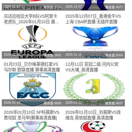
2026-01-10
2025-12-07
播放量:7534
播放量:4977
瓜达拉哈拉大学B队VS阿里卡
2025年12月07日_香港金牛VS
老虎队_2026年01月10日 墨西
上海 CBA杯直播 无插件直播
乙在线直播
2026-01-23
2025-12-11
播放量:1601
播放量:6564
01月23日_贝尔格莱德红星VS
12月11日 亚冠二级:河内公安
马尔默 欧联直播 赛事高清直播
VS大埔_高清直播
2026-01-10
2026-01-10
播放量:8890
播放量:4837
2026年01月10日 SP科莫斯VS
2026年01月10日_刘易斯VS肯
费坦奴 圣马甲[赛事高清直播]
维岛 英依超直播 高清直播