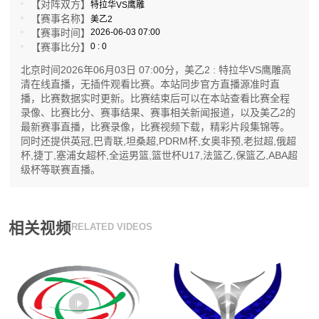
【对阵双方】
特拉华VS鹰雕
【赛事名称】
美乙2
【赛事时间】
2026-06-03 07:00
【赛事比分】
0 : 0
北京时间2026年06月03日 07:00分，美乙2 : 特拉华VS鹰雕高
清在线直播，无插件观看比赛。本站同步官方直播源准时直
播，比赛数据实时更新。比赛结束后可以在本站查看比赛全程
录像、比赛比分、赛事结果、赛事相关新闻报道，以及美乙2的
最新赛事直播，比赛录像，比赛视频下载，精彩片段集锦等。
同时还提供英冠,巴青联,坦桑超,PDRM杯,女奥非预,老挝超,俄超
杯,捷丁,塞浦女超杯,全运男篮,篮世杯U17,法篮乙,保篮乙,ABA超
级杯等联赛直播。
相关视频
RELATED VIDEOS