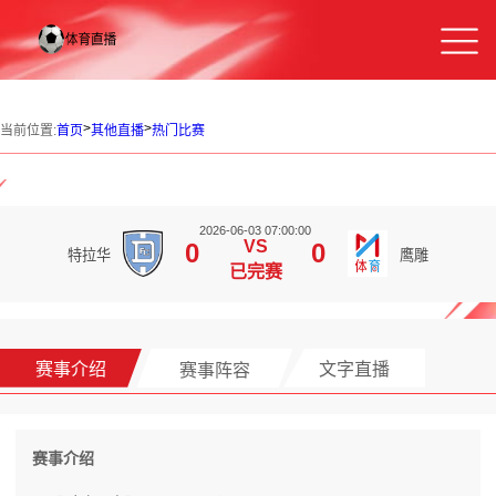
>
>
当前位置:
首页
其他直播
热门比赛
2026-06-03 07:00:00
VS
0
0
特拉华
鹰雕
已完赛
赛事介绍
赛事阵容
文字直播
赛事介绍