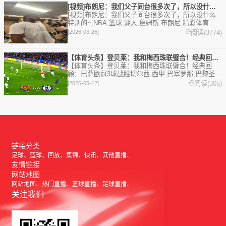
[视频]布朗尼：我们父子同台很多次了，所以没什么特别的~
[视频]布朗尼：我们父子同台很多次了，所以没什么
特别的~,NBA,篮球,湖人,詹姆斯,布朗尼,精彩体育剪
辑视频在线播放。本站提供最全的篮球视频足球视频,
阅读(3774)
[2026-03-26]
集锦,录像。
【体育头条】登贝莱：我和梅西珠联璧合！经典回顾：巴萨欧冠3球
【体育头条】登贝莱：我和梅西珠联璧合！经典回
顾：巴萨欧冠3球战胜切尔西,西甲,巴塞罗那,巴黎圣日
耳曼,法甲,足球,精彩体育剪辑视频在线播放。本站提
阅读(305)
[2026-05-12]
供最全的篮球视频足球视频,集锦,录像。
链接分类
足球
篮球
回放
集锦
快讯
其他直播
友情链接
网站地图
网站地图
热门直播
篮球直播
足球直播
关注我们