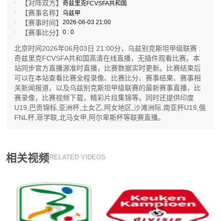
【对阵双方】
奇兹里克FCVSFA共和国
【赛事名称】
乌兹甲
【赛事时间】
2026-06-03 21:00
【赛事比分】
0 : 0
北京时间2026年06月03日 21:00分，乌兹别克斯坦甲级联赛 :
奇兹里克FCVSFA共和国高清在线直播，无插件观看比赛。本
站同步官方直播源准时直播，比赛数据实时更新。比赛结束后
可以在本站查看比赛全程录像、比赛比分、赛事结果、赛事相
关新闻报道，以及乌兹别克斯坦甲级联赛的最新赛事直播，比
赛录像，比赛视频下载，精彩片段集锦等。同时还提供印度
U19,巴贡锦标,亚洲杯,土女乙,阿女地区,沙滩洲际,南亚杯U19,俄
FNL杯,菲学联,北马女甲,阿尔卑斯杯等联赛直播。
相关视频
RELATED VIDEOS