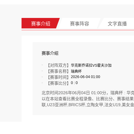
赛事介绍
赛事阵容
文字直播
赛事介绍
【对阵双方】
华克斯乔诺拉VS霍夫沙加
【赛事名称】
瑞典杯
【赛事时间】
2026-06-04 01:00
【赛事比分】
0 : 0
北京时间2026年06月04日 01:00分，瑞
以在本站查看比赛全程录像、比赛比分、赛事结果
联,U23亚洲杯,BRICS杯,立陶女甲,法女U19,美