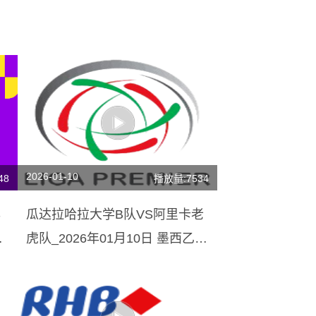
2026-01-10
48
播放量:7534
年
瓜达拉哈拉大学B队VS阿里卡老
免
虎队_2026年01月10日 墨西乙在
线直播