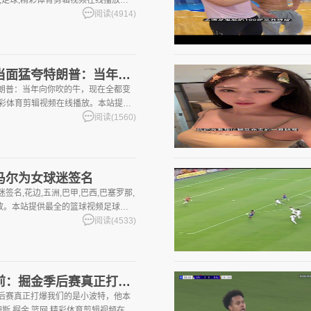
纳,足球,精彩体育剪辑视频在线播放。
频,集锦,录像。
阅读(4914)
[推荐视频]因凡蒂诺当面猛夸特朗普：当年向你吹的牛，现在全都
特朗普：当年向你吹的牛，现在全都变
,精彩体育剪辑视频在线播放。本站提供
录像。
阅读(1560)
内马尔为女球迷签名
签名,花边,五洲,巴甲,巴西,巴塞罗那,
放。本站提供最全的篮球视频足球视
阅读(4533)
[今日视频]詹姆斯此前：掘金季后赛真正打爆我们的是小波特，他
季后赛真正打爆我们的是小波特，他本
詹姆斯,掘金,篮网,精彩体育剪辑视频在线