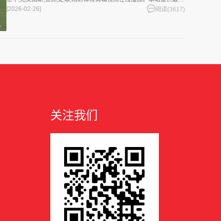
[2026-02-26]
的篮球视频足球视频,集锦,录像。
阅读(3617)
关注我们