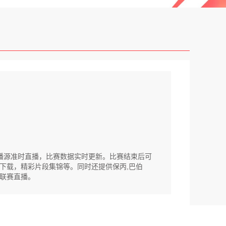
官方直播源准时直播，比赛数据实时更新。比赛结束后可
下载，精彩片段集锦等。同时还提供保丙,巴伯
4等联赛直播。