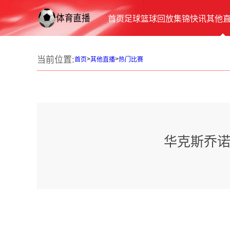
首页
足球
篮球
回放
集锦
快讯
其他
当前位置:
>
>
首页
其他直播
热门比赛
华克斯乔