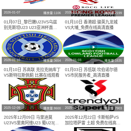
2026-01-07
2026-01-10
播放量:1106
播放量:2199
01月07日_黎巴嫩U23VS乌兹
01月10日 香港超:骏英九龙城
别克斯坦U23 U23亚洲杯直播
VS大埔_免费在线高清直播
无插件直播
2026-01-10
2026-01-03
播放量:3654
播放量:1635
01月10日 苏高联 克拉克纳库丁
01月03日 苏低联:坎伯诺尔德
VS斯特拉斯佩蓟 比赛在线观看
VS市民服务者_高清直播
2025-12-09
2025-12-22
播放量:8600
播放量:7903
2025年12月09日 马里迪莫
2025年12月22日 卡斯帕萨VS
U23VS里奥阿维U23 葡U23[免
加拉塔萨雷 土超 免费在线高清
费在线高清直播]
直播