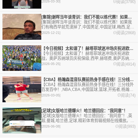
球,开拓者,杨瀚森,精彩体育剪辑视频在线播放。本站
阅读(3790)
[2026-03-30]
提供最全的篮球视频足球视频,集锦,录像。
[集锦]谢晖当年谈青训：我们不能以练代赛！如果我们有梅西早就
[集锦]谢晖当年谈青训：我们不能以练代赛！如果我
们有梅西早就荒漠掉了,中国男足,中国足球,梅西,足
球,精彩体育剪辑视频在线播放。本站提供最全的篮球
阅读(2868)
[2025-12-21]
视频足球视频,集锦,录像。
【今日视频】太和谐了！赫塔菲球迷冲场庆祝进欧战，奥萨苏纳球员
【今日视频】太和谐了！赫塔菲球迷冲场庆祝进欧
战，奥萨苏纳球员庆祝保级,西甲,赫塔费,奥萨苏纳,足
球,精彩体育剪辑视频在线播放。本站提供最全的篮球
阅读(4914)
[2026-05-25]
视频足球视频,集锦,录像。
【CBA】杨瀚森混音队赛前热身手感在线！三分线外百发百中！
【CBA】杨瀚森混音队赛前热身手感在线！三分线外
百发百中！,NBA,CBA,中国篮球,篮球,开拓者,杨瀚森,
精彩体育剪辑视频在线播放。本站提供最全的篮球视
阅读(74)
[2026-03-05]
频足球视频,集锦,录像。
[足球]女版哈兰德爆火！哈兰德回应："我同意"！
[足球]女版哈兰德爆火！哈兰德回应："我同意"！,英
超,曼城,哈兰德,足球,精彩体育剪辑视频在线播放。本
站提供最全的篮球视频足球视频,集锦,录像。
阅读(993)
[2026-06-08]