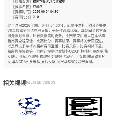
【对阵双方】
穆苏克鲁纳VS瓜拉塞奥
【赛事名称】
厄瓜杯
【赛事时间】
2026-06-04 04:30
【赛事比分】
0 : 0
北京时间2026年06月04日 04:30分，厄瓜多尔杯 : 穆苏克鲁纳
VS瓜拉塞奥高清在线直播，无插件观看比赛。本站同步官方直
播源准时直播，比赛数据实时更新。比赛结束后可以在本站查
看比赛全程录像、比赛比分、赛事结果、赛事相关新闻报道，
以及厄瓜多尔杯的最新赛事直播，比赛录像，比赛视频下载，
精彩片段集锦等。同时还提供巴女锦标U20,巴林精杯,墨西甲,秘
女联,北非冠,克超杯,格超杯,韩联盟,哈萨乙,土女青,塞浦路斯杯
女,菲NCRAA,多米超,爱沙女联,阿根廷S20等联赛直播。
相关视频
RELATED VIDEOS