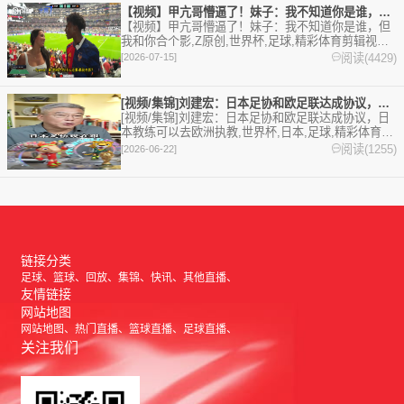
【视频】甲亢哥懵逼了！妹子：我不知道你是谁，但我和你合个影
【视频】甲亢哥懵逼了！妹子：我不知道你是谁，但
我和你合个影,Z原创,世界杯,足球,精彩体育剪辑视频
在线播放。本站提供最全的篮球视频足球视频,集锦,
阅读(4429)
[2026-07-15]
录像。
[视频/集锦]刘建宏：日本足协和欧足联达成协议，日本教练可以
[视频/集锦]刘建宏：日本足协和欧足联达成协议，日
本教练可以去欧洲执教,世界杯,日本,足球,精彩体育剪
辑视频在线播放。本站提供最全的篮球视频足球视频,
阅读(1255)
[2026-06-22]
集锦,录像。
链接分类
足球
篮球
回放
集锦
快讯
其他直播
友情链接
网站地图
网站地图
热门直播
篮球直播
足球直播
关注我们