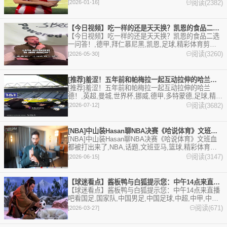
加特,梅西,C罗,利雅得胜利,迈阿密国际,足球,精彩体
阅读(2382)
[2026-01-16]
育剪辑视频在线播放。本站提供最全的篮球视频足球
视频,集锦,录像。
【今日视频】吃一样的还是天天换？凯恩的食品二选一问答！
【今日视频】吃一样的还是天天换？凯恩的食品二选
一问答！,德甲,拜仁慕尼黑,凯恩,足球,精彩体育剪辑
视频在线播放。本站提供最全的篮球视频足球视频,集
阅读(3260)
[2026-05-30]
锦,录像。
[推荐]羞涩！五年前和帕梅拉一起互动拉伸的哈兰德！
[推荐]羞涩！五年前和帕梅拉一起互动拉伸的哈兰
德！,英超,曼城,世界杯,挪威,德甲,多特蒙德,足球,精彩
体育剪辑视频在线播放。本站提供最全的篮球视频足
阅读(3682)
[2026-07-12]
球视频,集锦,录像。
[NBA]中山装Hasan聊NBA决赛《哈说体育》文班血都被
[NBA]中山装Hasan聊NBA决赛《哈说体育》文班血
都被打出来了,NBA,话题,文班亚马,篮球,精彩体育剪
辑视频在线播放。本站提供最全的篮球视频足球视频,
阅读(3147)
[2026-06-15]
集锦,录像。
【球迷看点】酱板鸭与白狐提示您：中午14点来直播吧看国足
【球迷看点】酱板鸭与白狐提示您：中午14点来直播
吧看国足,国家队,中国男足,中国足球,中超,中甲,中乙,
足球,Z原创,精彩体育剪辑视频在线播放。本站提供最
阅读(671)
[2026-03-27]
全的篮球视频足球视频,集锦,录像。