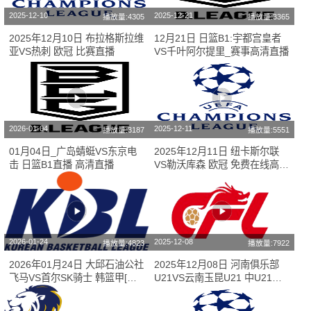
2025-12-10
2025-12-21
播放量:4305
播放量:3365
2025年12月10日 布拉格斯拉维
12月21日 日篮B1:宇都宫皇者
亚VS热刺 欧冠 比赛直播
VS千叶阿尔提里_赛事高清直播
2026-01-04
2025-12-11
播放量:3187
播放量:5551
01月04日_广岛蜻蜓VS东京电
2025年12月11日 纽卡斯尔联
击 日篮B1直播 高清直播
VS勒沃库森 欧冠 免费在线高清
直播
2026-01-24
2025-12-08
播放量:4823
播放量:7922
2026年01月24日 大邱石油公社
2025年12月08日 河南俱乐部
飞马VS首尔SK骑士 韩篮甲[高
U21VS云南玉昆U21 中U21联
清直播]
赛[高清直播]