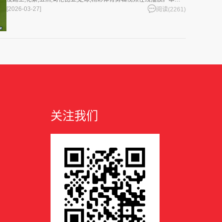
[2026-03-27]
提供最全的篮球视频足球视频,集锦,录像。
阅读(2261)
关注我们