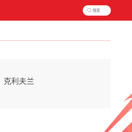

克利夫兰