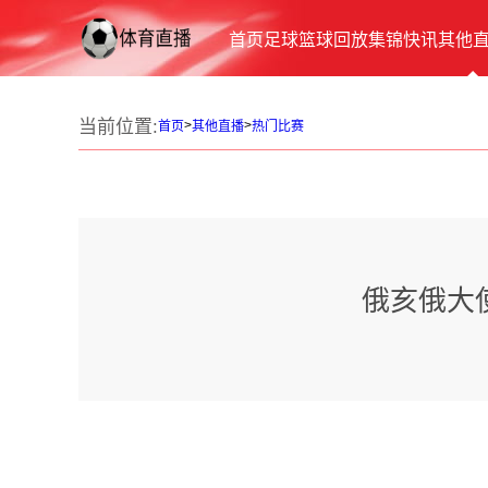
首页
足球
篮球
回放
集锦
快讯
其他
当前位置:
>
>
首页
其他直播
热门比赛
俄亥俄大