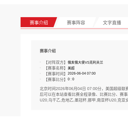
赛事介绍
赛事阵容
文字直播
赛事介绍
【对阵双方】
俄亥俄大使VS克利夫兰
【赛事名称】
美超
【赛事时间】
2026-06-04 07:00
【赛事比分】
0 : 0
北京时间2026年06月04日 07:00分，美
后可以在本站查看比赛全程录像、比赛比分、赛事
U20,乌干乙,危地乙,墨冠杯,挪甲,南亚杯U20,克