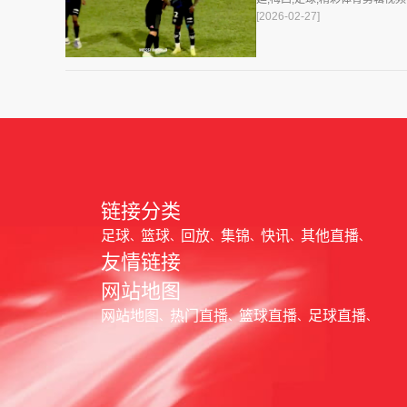
[2026-02-27]
足球视频,集锦,录像。
链接分类
足球
篮球
回放
集锦
快讯
其他直播
友情链接
网站地图
网站地图
热门直播
篮球直播
足球直播