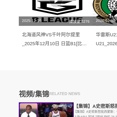
2025-12-10
2026-01-10
播放量:4276
北海道风神VS千叶阿尔提里
华雷斯U2
_2025年12月10日 日篮B1[比赛
U21_20
直播]
U21[免
视频/集锦
RELATED NEWS
【集锦】A史密斯怒批西蒙斯