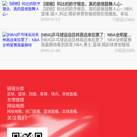
【视频】科比的防守理念，真的是很鼓舞人心~
【视频】科比的防守理念，真的是很鼓舞人心~,NBA,
篮球,湖人,科比,精彩体育剪辑视频在线播放。本站提
供最全的篮球视频足球视频,集锦,录像。
阅读(2984)
[2026-02-17]
[NBA]乒乓球运动员林高远来拉票了：NBA全明星赛我最期待
[NBA]乒乓球运动员林高远来拉票了：NBA全明星赛
我最期待看到库里,NBA,勇士,篮球,精彩体育剪辑视频
在线播放。本站提供最全的篮球视频足球视频,集锦,
阅读(569)
[2025-12-29]
录像。
链接分类
足球
篮球
回放
集锦
快讯
其他直播
友情链接
网站地图
网站地图
热门直播
篮球直播
足球直播
关注我们