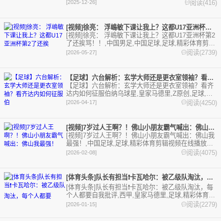
狼,掘金,爱德华兹,约基奇,精彩体育剪辑视频在线播
阅读(416)
[2025-12-26]
放。本站提供最全的篮球视频足球视频,集锦,录像。
[视频]徐亮： 浮嶋敏下课让我上？这都U17亚洲杯第2了还挨
[视频]徐亮： 浮嶋敏下课让我上？这都U17亚洲杯第2
了还挨骂！！,中国男足,中国足球,足球,精彩体育剪辑
视频在线播放。本站提供最全的篮球视频足球视频,集
阅读(2739)
[2026-05-27]
锦,录像。
【足球】六台解析：玄学大师还是更衣室领袖？看齐达内如何征服伯
【足球】六台解析：玄学大师还是更衣室领袖？看齐
达内如何征服伯纳乌球星,皇家马德里,Z原创,足球,精
彩体育剪辑视频在线播放。本站提供最全的篮球视频
阅读(4250)
[2026-04-17]
足球视频,集锦,录像。
[视频]7岁过人王啊？！佛山小朋友霸气喊出：佛山我最强！
[视频]7岁过人王啊？！佛山小朋友霸气喊出：佛山我
最强！,中国足球,足球,精彩体育剪辑视频在线播放。
本站提供最全的篮球视频足球视频,集锦,录像。
阅读(4075)
[2026-02-08]
[体育头条]队长有担当❗️卡瓦哈尔：被乙级队淘汰，每个人都要
[体育头条]队长有担当❗️卡瓦哈尔：被乙级队淘汰，每
个人都要自我批评,西甲,皇家马德里,足球,精彩体育剪
辑视频在线播放。本站提供最全的篮球视频足球视频,
阅读(2279)
[2026-01-15]
集锦,录像。