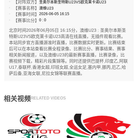
【对阵双方】
圣奥尔本斯圣特斯U23VS欧克莱卡诺U23
【赛事名称】
澳维U23
【赛事时间】
2026-06-05 16:15
【赛事比分】
0 : 0
北京时间2026年06月05日 16:15分，澳维U23 : 圣奥尔本斯圣
特斯U23VS欧克莱卡诺U23高清在线直播，无插件观看比赛。
本站同步官方直播源准时直播，比赛数据实时更新。比赛结束
后可以在本站查看比赛全程录像、比赛比分、赛事结果、赛事
相关新闻报道，以及澳维U23的最新赛事直播，比赛录像，比
赛视频下载，精彩片段集锦等。同时还提供巴提杯,印度乙,阿联
U17,泰联杯,香港女超,印班女超,全运女足,塞内甲,挪丙,厄乙,哈
萨后备,亚海女联,尼拉女锦等联赛直播。
相关视频
RELATED VIDEOS