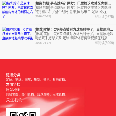
[精彩剪辑]是点球吗？网友：巴雷拉这次禁区内倒地的判罚左右了
[精彩剪辑]是点球吗？网友：巴雷拉这次禁区内倒地
的判罚左右了整个战局,意甲,国际米兰,足球,欧冠,精
彩体育剪辑视频在线播放。本站提供最全的篮球视频
阅读(2675)
[2026-02-25]
足球视频,集锦,录像。
[推荐]实拍：C罗差点被对方球员肘懵了，直接原地起跳想双手抱
[推荐]实拍：C罗差点被对方球员肘懵了，直接原地起
跳想双手抱球,C罗,足球,精彩体育剪辑视频在线播
放。本站提供最全的篮球视频足球视频,集锦,录像。
阅读(3999)
[2026-04-17]
链接分类
足球
篮球
回放
集锦
快讯
其他直播
友情链接
网站地图
网站地图
热门直播
篮球直播
足球直播
关注我们