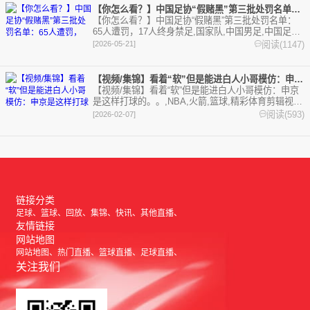
【你怎么看？】中国足协“假赌黑”第三批处罚名单：65人遭罚，
【你怎么看？】中国足协“假赌黑”第三批处罚名单：
65人遭罚，17人终身禁足,国家队,中国男足,中国足球,
中超,中甲,中乙,足球,精彩体育剪辑视频在线播放。本
阅读(1147)
[2026-05-21]
站提供最全的篮球视频足球视频,集锦,录像。
【视频/集锦】看着“软”但是能进白人小哥模仿：申京是这样打球
【视频/集锦】看着“软”但是能进白人小哥模仿：申京
是这样打球的。。,NBA,火箭,篮球,精彩体育剪辑视频
在线播放。本站提供最全的篮球视频足球视频,集锦,
阅读(593)
[2026-02-07]
录像。
链接分类
足球
篮球
回放
集锦
快讯
其他直播
友情链接
网站地图
网站地图
热门直播
篮球直播
足球直播
关注我们