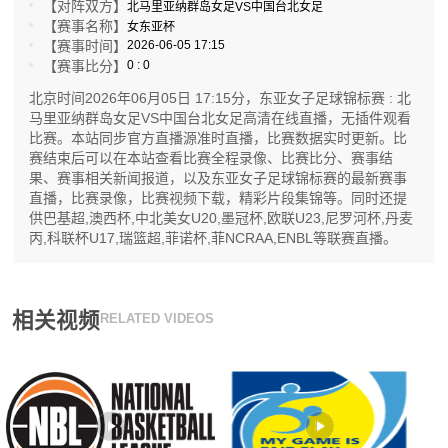
【对阵双方】
北马里亚纳群岛女足VS中国台北女足
【赛事名称】
女东亚杯
【赛事时间】
2026-06-05 17:15
【赛事比分】
0 : 0
北京时间2026年06月05日 17:15分，东亚女子足球锦标赛 : 北
马里亚纳群岛女足VS中国台北女足高清在线直播，无插件观看
比赛。本站同步官方直播源准时直播，比赛数据实时更新。比
赛结束后可以在本站查看比赛全程录像、比赛比分、赛事结
果、赛事相关新闻报道，以及东亚女子足球锦标赛的最新赛事
直播，比赛录像，比赛视频下载，精彩片段集锦等。同时还提
供巴基超,澳西杯,中北美女U20,墨冠杯,欧联U23,尼罗河杯,丹麦
丙,科联杯U17,瑞篮超,菲诺杯,菲NCRAA,ENBL等联赛直播。
相关视频
RELATED VIDEOS