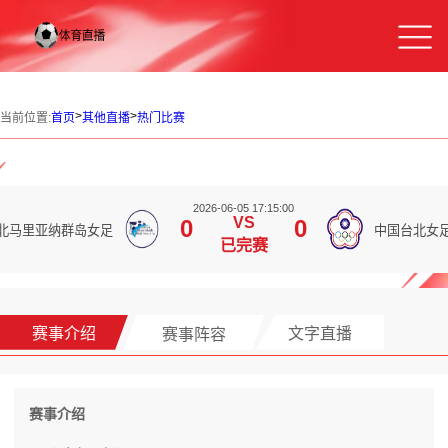
>
>
当前位置:
首页
其他直播
热门比赛
2026-06-05 17:15:00
VS
0
0
北马里亚纳群岛女足
中国台北女
已完赛
赛事介绍
赛事阵容
文字直播
赛事介绍