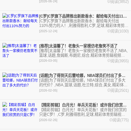
在线播放。本站提供最全的篮球视频足球视频,集锦,
阅读(3852)
[2026-06-24]
录像。
[C罗]C罗旗下品牌推出新款香水：献给每天付出110%努力的
[C罗]C罗旗下品牌推出新款香水：献给每天付出
110%努力的人！,利雅得胜利,C罗,足球,精彩体育剪辑
视频在线播放。本站提供最全的篮球视频足球视频,集
阅读(1030)
[2025-12-24]
锦,录像。
[推荐]太温馨了！老詹头一家模仿老詹笑不活了
[推荐]太温馨了！老詹头一家模仿老詹笑不活了,NBA,
篮球,话题,詹姆斯,布朗尼,综合,精彩体育剪辑视频在
线播放。本站提供最全的篮球视频足球视频,集锦,录
阅读(3955)
[2026-03-05]
像。
[话题]为了得到天后蕾哈娜，NBA球员们付出了多大的代价？
[话题]为了得到天后蕾哈娜，NBA球员们付出了多大
的代价？,NBA,篮球,话题,杜兰特,综合,美女,精彩体育
剪辑视频在线播放。本站提供最全的篮球视频足球视
阅读(2501)
[2026-02-05]
频,集锦,录像。
【精彩剪辑】白月光！单兵天花板！或许我们欣赏的只是C罗！
【精彩剪辑】白月光！单兵天花板！或许我们欣赏的
只是C罗！,C罗,利雅得胜利,足球,精彩体育剪辑视频
在线播放。本站提供最全的篮球视频足球视频,集锦,
阅读(775)
[2026-02-26]
录像。