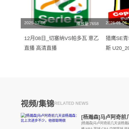
2025-12-08
2026-01-06
播放量:7658
12月08日_切塞纳VS帕多瓦 意乙
猎鹰SE
直播 高清直播
斯 U20_
无插件直
视频/集锦
RELATED NEWS
[杨瀚森]马卢阿奇前几天谈杨