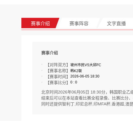
赛事介绍
赛事阵容
文字直播
赛事介绍
【对阵双方】
坡州市民VS大邱FC
【赛事名称】
韩K2联
【赛事时间】
2026-06-05 18:30
【赛事比分】
0 : 0
北京时间2026年06月05日 18:30分，韩
结束后可以在本站查看比赛全程录像、比赛比分、
同时还提供智利丁,印尼总杯,印MFA杯,香港超,澳昆U