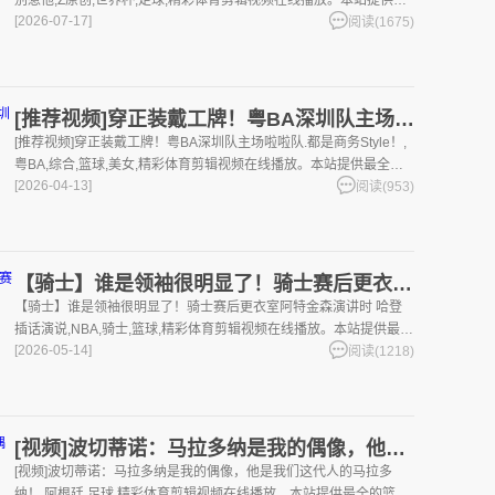
别惹他,Z原创,世界杯,足球,精彩体育剪辑视频在线播放。本站提供最
[2026-07-17]
全的篮球视频足球视频,集锦,录像。
阅读(1675)
[推荐视频]穿正装戴工牌！粤BA深圳队主场啦啦队.都是商务S
[推荐视频]穿正装戴工牌！粤BA深圳队主场啦啦队.都是商务Style！,
粤BA,综合,篮球,美女,精彩体育剪辑视频在线播放。本站提供最全的
[2026-04-13]
篮球视频足球视频,集锦,录像。
阅读(953)
【骑士】谁是领袖很明显了！骑士赛后更衣室阿特金森演讲时 哈登
【骑士】谁是领袖很明显了！骑士赛后更衣室阿特金森演讲时 哈登
插话演说,NBA,骑士,篮球,精彩体育剪辑视频在线播放。本站提供最全
[2026-05-14]
的篮球视频足球视频,集锦,录像。
阅读(1218)
[视频]波切蒂诺：马拉多纳是我的偶像，他是我们这代人的马拉多
[视频]波切蒂诺：马拉多纳是我的偶像，他是我们这代人的马拉多
纳！,阿根廷,足球,精彩体育剪辑视频在线播放。本站提供最全的篮球