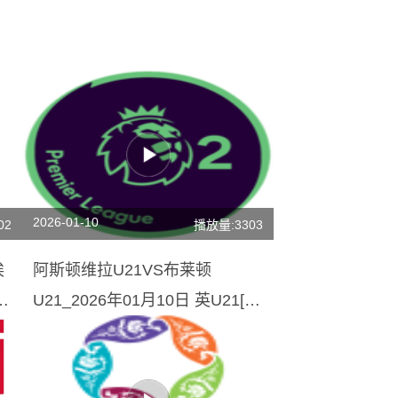
2026-01-10
02
播放量:3303
埃
阿斯顿维拉U21VS布莱顿
件
U21_2026年01月10日 英U21[免
费在线高清直播]