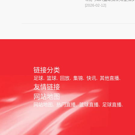
[2026-02-12]
放。本站提供最全的篮球视频足
链接分类
足球
篮球
回放
集锦
快讯
其他直播
友情链接
网站地图
网站地图
热门直播
篮球直播
足球直播