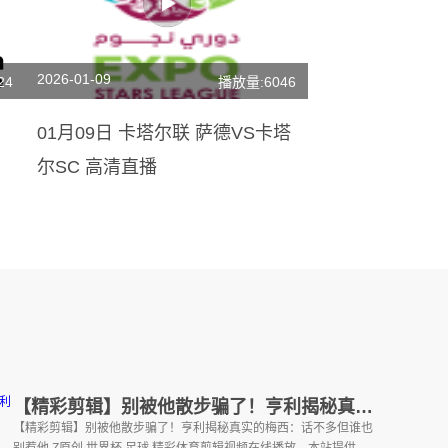
2026-01-09
24
播放量:6046
01月09日 卡塔尔联 萨德VS卡塔
尔SC 高清直播
【精彩剪辑】别被他散步骗了！亨利揭秘真实的梅西：话不多但谁也
【精彩剪辑】别被他散步骗了！亨利揭秘真实的梅西：话不多但谁也