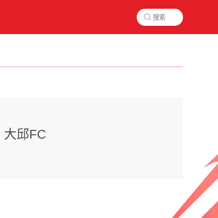

大邱FC