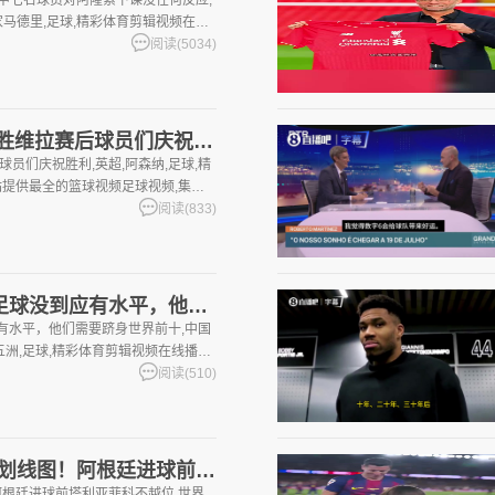
中七名球员对阿隆索下课没任何反应,
皇家马德里,足球,精彩体育剪辑视频在线
足球视频,集锦,录像。
阅读(5034)
[视频/集锦]阿森纳战胜维拉赛后球员们庆祝胜利
球员们庆祝胜利,英超,阿森纳,足球,精
提供最全的篮球视频足球视频,集锦,
阅读(833)
[视频]特巴斯：中国足球没到应有水平，他们需要跻身世界前十
应有水平，他们需要跻身世界前十,中国
,五洲,足球,精彩体育剪辑视频在线播
球视频,集锦,录像。
阅读(510)
【你怎么看？】VAR划线图！阿根廷进球前塔利亚菲科不越位
阿根廷进球前塔利亚菲科不越位,世界