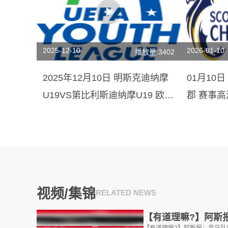
2025-12-10
2026-01-10
播放量:3402
2025年12月10日 明斯克迪纳摩
01月10
U19VS第比利斯迪纳摩U19 欧青
郡 赛事
联 比赛在线观看
视频/集锦
RELATED NEWS