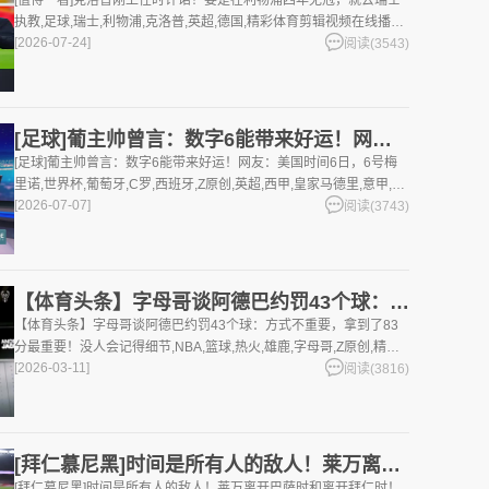
[值得一看]克洛普刚上任时许诺！要是在利物浦四年无冠，就去瑞士
执教,足球,瑞士,利物浦,克洛普,英超,德国,精彩体育剪辑视频在线播
[2026-07-24]
放。本站提供最全的篮球视频足球视频,集锦,录像。
阅读(3543)
[足球]葡主帅曾言：数字6能带来好运！网友：美国时间6日，6
[足球]葡主帅曾言：数字6能带来好运！网友：美国时间6日，6号梅
里诺,世界杯,葡萄牙,C罗,西班牙,Z原创,英超,西甲,皇家马德里,意甲,足
[2026-07-07]
球,利雅得胜利,精彩体育剪辑视频在线播放。本站提供最全的篮球视
阅读(3743)
频足球视频,集锦,录像。
【体育头条】字母哥谈阿德巴约罚43个球：方式不重要，拿到了8
【体育头条】字母哥谈阿德巴约罚43个球：方式不重要，拿到了83
分最重要！没人会记得细节,NBA,篮球,热火,雄鹿,字母哥,Z原创,精彩
[2026-03-11]
体育剪辑视频在线播放。本站提供最全的篮球视频足球视频,集锦,录
阅读(3816)
像。
[拜仁慕尼黑]时间是所有人的敌人！莱万离开巴萨时和离开拜仁时
[拜仁慕尼黑]时间是所有人的敌人！莱万离开巴萨时和离开拜仁时！,