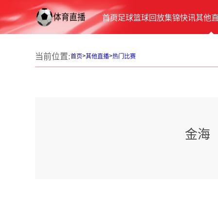
首页
足球
篮球
回放
集锦
快讯
其他
当前位置:
>
>
首页
其他直播
热门比赛
金海