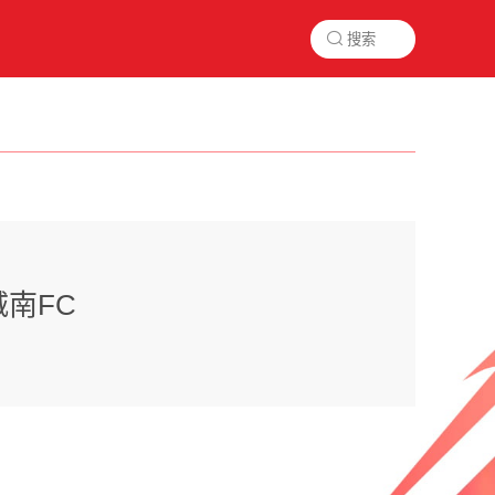

城南FC