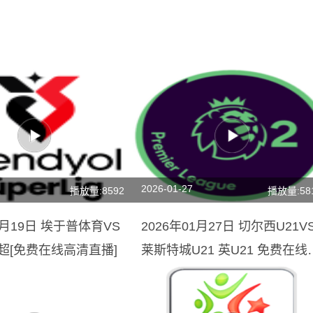
2026-01-27
播放量:8592
播放量:58
1月19日 埃于普体育VS
2026年01月27日 切尔西U21V
超[免费在线高清直播]
莱斯特城U21 英U21 免费在线
清直播