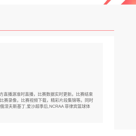
同步官方直播源准时直播，比赛数据实时更新。比赛结束
比赛录像，比赛视频下载，精彩片段集锦等。同时
,俄涅夫斯基丁,爱沙超季后,NCRAA 菲律宾篮球体