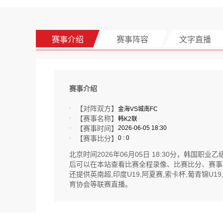
赛事介绍
赛事阵容
文字直播
赛事介绍
【对阵双方】
金海VS城南FC
【赛事名称】
韩K2联
【赛事时间】
2026-06-05 18:30
【赛事比分】
0 : 0
北京时间2026年06月05日 18:30分，韩
后可以在本站查看比赛全程录像、比赛比分、赛事
还提供英南超,印度U19,阿夏赛,索卡杯,葡青锦U1
育协会等联赛直播。