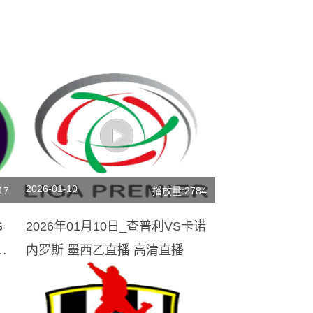
2026-01-10
17
播放量:2784
S
2026年01月10日_查普利VS卡诺
高
内罗斯 墨西乙直播 高清直播