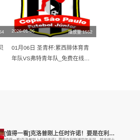
2026-01-06
64
播放量:1552
贝
01月06日 圣青杯:累西腓体育青
年队VS弗特青年队_免费在线高
清直播
[值得一看]克洛普刚上任时许诺！要是在利物浦四年无冠，就去瑞