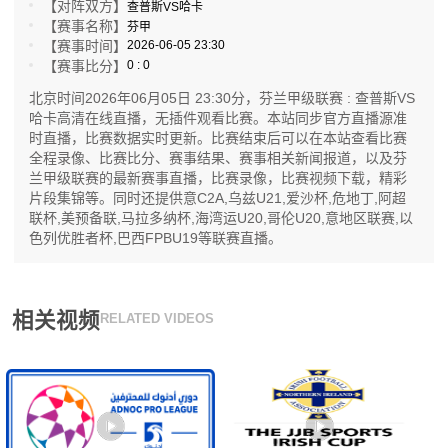
【对阵双方】
查普斯VS哈卡
【赛事名称】
芬甲
【赛事时间】
2026-06-05 23:30
【赛事比分】
0 : 0
北京时间2026年06月05日 23:30分，芬兰甲级联赛 : 查普斯VS
哈卡高清在线直播，无插件观看比赛。本站同步官方直播源准
时直播，比赛数据实时更新。比赛结束后可以在本站查看比赛
全程录像、比赛比分、赛事结果、赛事相关新闻报道，以及芬
兰甲级联赛的最新赛事直播，比赛录像，比赛视频下载，精彩
片段集锦等。同时还提供意C2A,乌兹U21,爱沙杯,危地丁,阿超
联杯,美预备联,马拉多纳杯,海湾运U20,哥伦U20,意地区联赛,以
色列优胜者杯,巴西FPBU19等联赛直播。
相关视频
RELATED VIDEOS