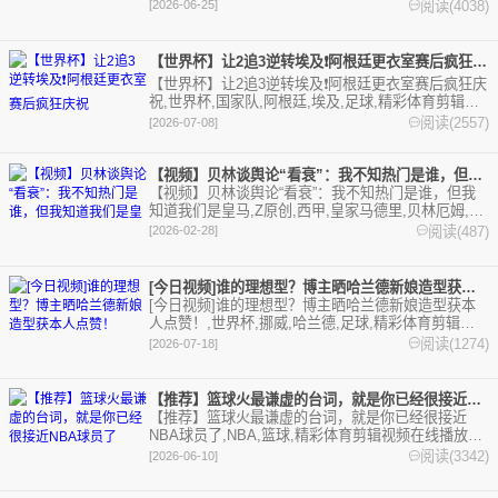
足球,精彩体育剪辑视频在线播放。本站提供最全的篮
阅读(4038)
[2026-06-25]
球视频足球视频,集锦,录像。
【世界杯】让2追3逆转埃及❗️阿根廷更衣室赛后疯狂庆祝
【世界杯】让2追3逆转埃及❗️阿根廷更衣室赛后疯狂庆
祝,世界杯,国家队,阿根廷,埃及,足球,精彩体育剪辑视
频在线播放。本站提供最全的篮球视频足球视频,集
阅读(2557)
[2026-07-08]
锦,录像。
【视频】贝林谈舆论“看衰”：我不知热门是谁，但我知道我们是皇
【视频】贝林谈舆论“看衰”：我不知热门是谁，但我
知道我们是皇马,Z原创,西甲,皇家马德里,贝林厄姆,英
超,欧冠,足球,精彩体育剪辑视频在线播放。本站提供
阅读(487)
[2026-02-28]
最全的篮球视频足球视频,集锦,录像。
[今日视频]谁的理想型？博主晒哈兰德新娘造型获本人点赞！
[今日视频]谁的理想型？博主晒哈兰德新娘造型获本
人点赞！,世界杯,挪威,哈兰德,足球,精彩体育剪辑视
频在线播放。本站提供最全的篮球视频足球视频,集
阅读(1274)
[2026-07-18]
锦,录像。
【推荐】篮球火最谦虚的台词，就是你已经很接近NBA球员了
【推荐】篮球火最谦虚的台词，就是你已经很接近
NBA球员了,NBA,篮球,精彩体育剪辑视频在线播放。
本站提供最全的篮球视频足球视频,集锦,录像。
阅读(3342)
[2026-06-10]