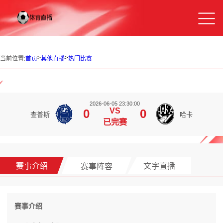
>
>
当前位置:
首页
其他直播
热门比赛
2026-06-05 23:30:00
VS
0
0
查普斯
哈卡
已完赛
赛事介绍
赛事阵容
文字直播
赛事介绍