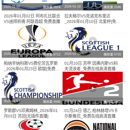
2026-01-02
2026-01-10
播放量:3914
播放量:3186
2026年01月02日 阿布扎比联合
拉夫格尔VS克诺克布里达
VS迪拜祈祷 阿联酋超 免费直播
_2026年01月10日 北爱杯[免费
直播]
2026-01-23
2026-01-10
播放量:8712
播放量:5726
帕纳辛纳科斯VS费伦茨瓦罗斯
01月10日 苏甲:因弗内斯VS科
_2026年01月23日 欧联[免费直
夫流浪者_免费在线高清直播
播]
2026-01-03
2026-01-24
播放量:4946
播放量:1975
罗斯郡VS邓弗姆林_2026年01
01月24日 德乙:柏林赫塔VS卡
月03日 苏冠[无插件直播]
尔斯鲁厄_免费在线高清直播