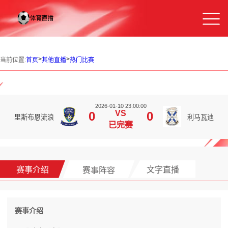
>
>
当前位置:
首页
其他直播
热门比赛
2026-01-10 23:00:00
VS
0
0
里斯布恩流浪
利马瓦迪
已完赛
赛事介绍
赛事阵容
文字直播
赛事介绍