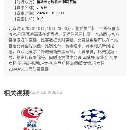
【对阵双方】
里斯布恩流浪VS利马瓦迪
【赛事名称】
北爱杯
【赛事时间】
2026-01-10 23:00
【赛事比分】
0 : 0
北京时间2026年01月10日 23:00分，北爱尔兰杯 : 里斯布恩流
浪VS利马瓦迪高清在线直播，无插件观看比赛。本站同步官方
直播源准时直播，比赛数据实时更新。比赛结束后可以在本站
查看比赛全程录像、比赛比分、赛事结果、赛事相关新闻报
道，以及北爱尔兰杯的最新赛事直播，比赛录像，比赛视频下
载，精彩片段集锦等。同时还提供中台联,澳威杯,泰业余,阿尔
女杯,斐超级杯,西LF女挑,突尼斯杯,加勒篮女锦,俄女超
2,NAASCU等联赛直播。
相关视频
RELATED VIDEOS