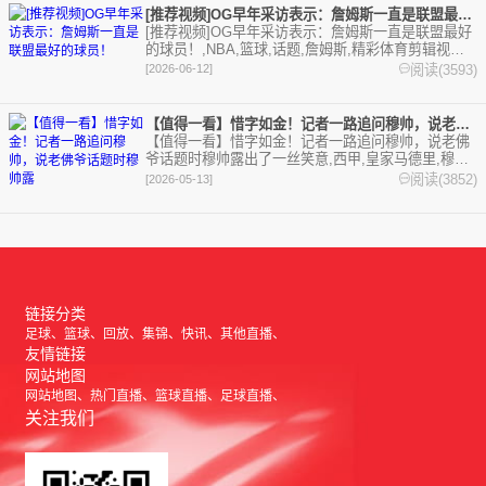
[推荐视频]OG早年采访表示：詹姆斯一直是联盟最好的球员！
[推荐视频]OG早年采访表示：詹姆斯一直是联盟最好
的球员！,NBA,篮球,话题,詹姆斯,精彩体育剪辑视频
在线播放。本站提供最全的篮球视频足球视频,集锦,
阅读(3593)
[2026-06-12]
录像。
【值得一看】惜字如金！记者一路追问穆帅，说老佛爷话题时穆帅露
【值得一看】惜字如金！记者一路追问穆帅，说老佛
爷话题时穆帅露出了一丝笑意,西甲,皇家马德里,穆里
尼奥,Z原创,足球,精彩体育剪辑视频在线播放。本站
阅读(3852)
[2026-05-13]
提供最全的篮球视频足球视频,集锦,录像。
链接分类
足球
篮球
回放
集锦
快讯
其他直播
友情链接
网站地图
网站地图
热门直播
篮球直播
足球直播
关注我们