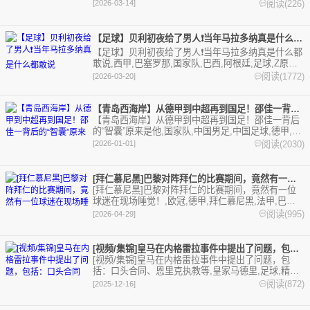
掘金,篮网,精彩体育剪辑视频在线播放。本站提供最
阅读(226)
[2026-03-14]
全的篮球视频足球视频,集锦,录像。
【足球】贝利初夜给了男人❗️当年马拉多纳真是什么都敢说
【足球】贝利初夜给了男人❗️当年马拉多纳真是什么都
敢说,西甲,巴塞罗那,国家队,巴西,阿根廷,足球,Z原创,
精彩体育剪辑视频在线播放。本站提供最全的篮球视
阅读(1772)
[2026-03-20]
频足球视频,集锦,录像。
【青岛西海岸】从德甲到中超再到国足！邵佳一背后的“智囊”原来
【青岛西海岸】从德甲到中超再到国足！邵佳一背后
的“智囊”原来是他,国家队,中国男足,中国足球,德甲,中
超,北京国安,青岛西海岸,足球,留洋,精彩体育剪辑视
阅读(2030)
[2026-01-01]
频在线播放。本站提供最全的篮球视频足球视频,集
锦,录像。
[拜仁慕尼黑]巴黎对阵拜仁的比赛期间，竟然有一位球迷在现场睡
[拜仁慕尼黑]巴黎对阵拜仁的比赛期间，竟然有一位
球迷在现场睡觉！,欧冠,德甲,拜仁慕尼黑,法甲,巴黎
圣日耳曼,足球,精彩体育剪辑视频在线播放。本站提
阅读(995)
[2026-04-29]
供最全的篮球视频足球视频,集锦,录像。
[视频/集锦]皇马在内格雷拉事件中提出了问题，包括：口头合同
[视频/集锦]皇马在内格雷拉事件中提出了问题，包
括：口头合同、恩里克执教等,皇家马德里,足球,精彩
体育剪辑视频在线播放。本站提供最全的篮球视频足
阅读(872)
[2025-12-16]
球视频,集锦,录像。