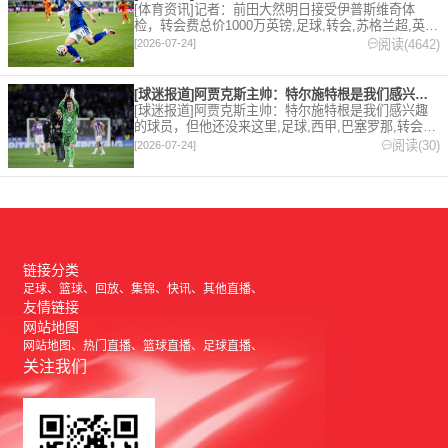
[体育资讯]记者：前田大然明日接受伊普斯维奇体
检，转会费总价1000万英镑,足球,转会,苏格兰超,英
超,伊普斯维奇。欢迎收藏本站，24小时为你更新最新
阅读(4642)
[2026-07-24]
的足球，篮球体育资讯。
[球迷报道]阿贾克斯主帅：特尔施特根是我们感兴趣的球员，但他
[球迷报道]阿贾克斯主帅：特尔施特根是我们感兴趣
的球员，但他还没来这里,足球,西甲,巴塞罗那,转会,
五洲,荷甲。欢迎收藏本站，24小时为你更新最新的足
阅读(30)
[2026-07-24]
球，篮球体育资讯。
链接分类
足球
篮球
回放
集锦
快讯
其他直播
友情链接
网站地图
网站地图
热门直播
篮球直播
足球直播
关注我们