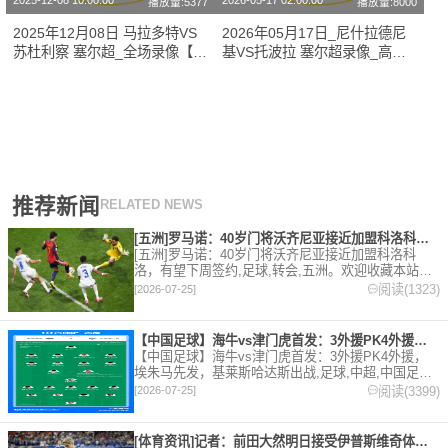
2025-12-08 10:00:00
2026-05-17 02:00:00
播放量:5377
播放量:8000
2025年12月08日 马拉多特VS
2026年05月17日_尼什拉德尼
苏杜利察 塞尔超_全场录像【视
基VS托波拉 塞尔超录像_高清
频集锦】
录像【全场回放】
推荐新闻
RELATED NEWS
[五洲]罗马诺：40岁门将沃齐尼亚接近加盟科洛科洛，有望下周
[五洲]罗马诺：40岁门将沃齐尼亚接近加盟科洛科
洛，有望下周签约,足球,转会,五洲。欢迎收藏本站，
24小时为你更新最新的足球，篮球体育资讯。
阅读(1323)
[2026-07-25]
【中国足球】海牛vs津门虎首发：3外援PK4外援，埃朱马先发
【中国足球】海牛vs津门虎首发：3外援PK4外援，
埃朱马先发，基莱斯哈达斯出战,足球,中超,中国足球,
天津津门虎,青岛海牛。欢迎收藏本站，24小时为你更
阅读(3399)
[2026-07-25]
新最新的足球，篮球体育资讯。
[体育资讯]记者：前田大然明日接受伊普斯维奇体检，转会费总价