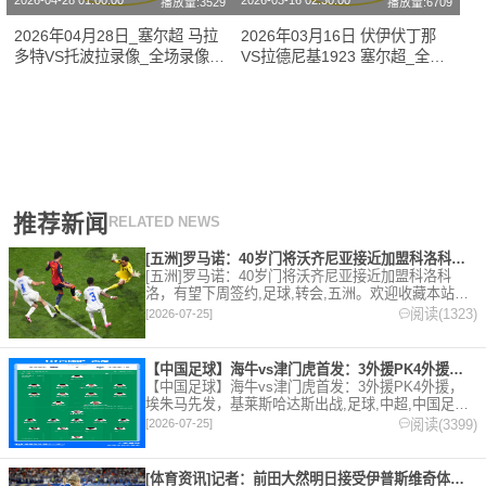
2026-04-28 01:00:00
2026-03-16 02:30:00
播放量:3529
播放量:6709
2026年04月28日_塞尔超 马拉
2026年03月16日 伏伊伏丁那
多特VS托波拉录像_全场录像
VS拉德尼基1923 塞尔超_全场
【视频集锦】
录像【全场回放】
推荐新闻
RELATED NEWS
[五洲]罗马诺：40岁门将沃齐尼亚接近加盟科洛科洛，有望下周
[五洲]罗马诺：40岁门将沃齐尼亚接近加盟科洛科
洛，有望下周签约,足球,转会,五洲。欢迎收藏本站，
24小时为你更新最新的足球，篮球体育资讯。
阅读(1323)
[2026-07-25]
【中国足球】海牛vs津门虎首发：3外援PK4外援，埃朱马先发
【中国足球】海牛vs津门虎首发：3外援PK4外援，
埃朱马先发，基莱斯哈达斯出战,足球,中超,中国足球,
天津津门虎,青岛海牛。欢迎收藏本站，24小时为你更
阅读(3399)
[2026-07-25]
新最新的足球，篮球体育资讯。
[体育资讯]记者：前田大然明日接受伊普斯维奇体检，转会费总价