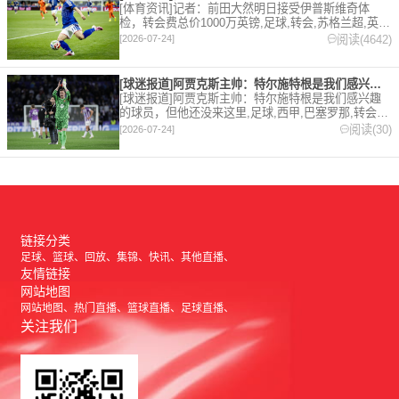
[体育资讯]记者：前田大然明日接受伊普斯维奇体
检，转会费总价1000万英镑,足球,转会,苏格兰超,英
超,伊普斯维奇。欢迎收藏本站，24小时为你更新最新
阅读(4642)
[2026-07-24]
的足球，篮球体育资讯。
[球迷报道]阿贾克斯主帅：特尔施特根是我们感兴趣的球员，但他
[球迷报道]阿贾克斯主帅：特尔施特根是我们感兴趣
的球员，但他还没来这里,足球,西甲,巴塞罗那,转会,
五洲,荷甲。欢迎收藏本站，24小时为你更新最新的足
阅读(30)
[2026-07-24]
球，篮球体育资讯。
链接分类
足球
篮球
回放
集锦
快讯
其他直播
友情链接
网站地图
网站地图
热门直播
篮球直播
足球直播
关注我们