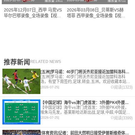
2025-12-07 04:00:00
2026-03-08 11:15:00
播放量:1911
播放量:8711
2025年12月07日_西甲 马竞VS
2026年03月08日_贝蒂斯VS赫
毕尔巴鄂录像_全场录像【视频
塔菲 西甲录像_全场录像【视频
集锦】
集锦】
推荐新闻
RELATED NEWS
[五洲]罗马诺：40岁门将沃齐尼亚接近加盟科洛科洛，有望下周
[五洲]罗马诺：40岁门将沃齐尼亚接近加盟科洛科
洛，有望下周签约,足球,转会,五洲。欢迎收藏本站，
24小时为你更新最新的足球，篮球体育资讯。
阅读(1323)
[2026-07-25]
【中国足球】海牛vs津门虎首发：3外援PK4外援，埃朱马先发
【中国足球】海牛vs津门虎首发：3外援PK4外援，
埃朱马先发，基莱斯哈达斯出战,足球,中超,中国足球,
天津津门虎,青岛海牛。欢迎收藏本站，24小时为你更
阅读(3399)
[2026-07-25]
新最新的足球，篮球体育资讯。
[体育资讯]记者：前田大然明日接受伊普斯维奇体检，转会费总价