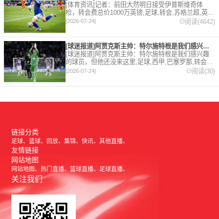
[体育资讯]记者：前田大然明日接受伊普斯维奇体
检，转会费总价1000万英镑,足球,转会,苏格兰超,英
超,伊普斯维奇。欢迎收藏本站，24小时为你更新最新
阅读(4642)
[2026-07-24]
的足球，篮球体育资讯。
[球迷报道]阿贾克斯主帅：特尔施特根是我们感兴趣的球员，但他
[球迷报道]阿贾克斯主帅：特尔施特根是我们感兴趣
的球员，但他还没来这里,足球,西甲,巴塞罗那,转会,
五洲,荷甲。欢迎收藏本站，24小时为你更新最新的足
阅读(30)
[2026-07-24]
球，篮球体育资讯。
链接分类
足球
篮球
回放
集锦
快讯
其他直播
友情链接
网站地图
网站地图
热门直播
篮球直播
足球直播
关注我们