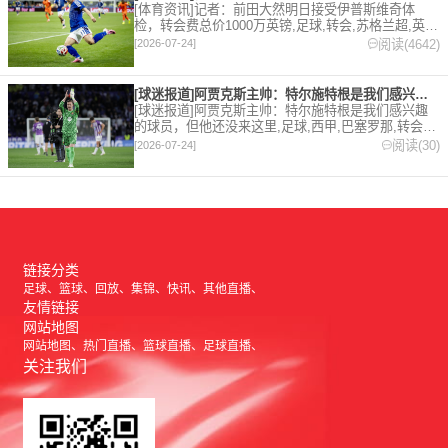
[体育资讯]记者：前田大然明日接受伊普斯维奇体
检，转会费总价1000万英镑,足球,转会,苏格兰超,英
超,伊普斯维奇。欢迎收藏本站，24小时为你更新最新
阅读(4642)
[2026-07-24]
的足球，篮球体育资讯。
[球迷报道]阿贾克斯主帅：特尔施特根是我们感兴趣的球员，但他
[球迷报道]阿贾克斯主帅：特尔施特根是我们感兴趣
的球员，但他还没来这里,足球,西甲,巴塞罗那,转会,
五洲,荷甲。欢迎收藏本站，24小时为你更新最新的足
阅读(30)
[2026-07-24]
球，篮球体育资讯。
链接分类
足球
篮球
回放
集锦
快讯
其他直播
友情链接
网站地图
网站地图
热门直播
篮球直播
足球直播
关注我们