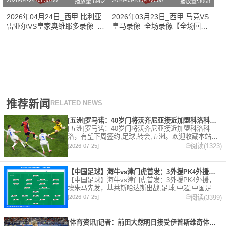
2026-04-24 03:30:00
2026-03-23 04:00:00
播放量:6962
播放量:3068
2026年04月24日_西甲 比利亚
2026年03月23日_西甲 马竞VS
雷亚尔VS皇家奥维耶多录像_高
皇马录像_全场录像【全场回
清录像【全场回放】
放】
推荐新闻
RELATED NEWS
[五洲]罗马诺：40岁门将沃齐尼亚接近加盟科洛科洛，有望下周
[五洲]罗马诺：40岁门将沃齐尼亚接近加盟科洛科
洛，有望下周签约,足球,转会,五洲。欢迎收藏本站，
24小时为你更新最新的足球，篮球体育资讯。
阅读(1323)
[2026-07-25]
【中国足球】海牛vs津门虎首发：3外援PK4外援，埃朱马先发
【中国足球】海牛vs津门虎首发：3外援PK4外援，
埃朱马先发，基莱斯哈达斯出战,足球,中超,中国足球,
天津津门虎,青岛海牛。欢迎收藏本站，24小时为你更
阅读(3399)
[2026-07-25]
新最新的足球，篮球体育资讯。
[体育资讯]记者：前田大然明日接受伊普斯维奇体检，转会费总价