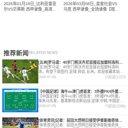
2026年01月18日_比利亚雷亚
2026年03月08日_皇家社会VS
尔VS贝蒂斯 西甲录像_高清录
马竞 西甲录像_全场录像【视频
像【全场回放】
集锦】
推荐新闻
RELATED NEWS
[五洲]罗马诺：40岁门将沃齐尼亚接近加盟科洛科洛，有望下周
[五洲]罗马诺：40岁门将沃齐尼亚接近加盟科洛科
洛，有望下周签约,足球,转会,五洲。欢迎收藏本站，
24小时为你更新最新的足球，篮球体育资讯。
阅读(1323)
[2026-07-25]
【中国足球】海牛vs津门虎首发：3外援PK4外援，埃朱马先发
【中国足球】海牛vs津门虎首发：3外援PK4外援，
埃朱马先发，基莱斯哈达斯出战,足球,中超,中国足球,
天津津门虎,青岛海牛。欢迎收藏本站，24小时为你更
阅读(3399)
[2026-07-25]
新最新的足球，篮球体育资讯。
[体育资讯]记者：前田大然明日接受伊普斯维奇体检，转会费总价
[体育资讯]记者：前田大然明日接受伊普斯维奇体