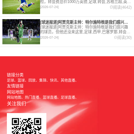
检，转会费总价1000万英镑,足球,转会,苏格兰超,英
超,伊普斯维奇。欢迎收藏本站，24小时为你更新最新
阅读(4642)
[2026-07-24]
的足球，篮球体育资讯。
[球迷报道]阿贾克斯主帅：特尔施特根是我们感兴趣的球员，但他
[球迷报道]阿贾克斯主帅：特尔施特根是我们感兴趣
的球员，但他还没来这里,足球,西甲,巴塞罗那,转会,
五洲,荷甲。欢迎收藏本站，24小时为你更新最新的足
阅读(30)
[2026-07-24]
球，篮球体育资讯。
链接分类
足球
篮球
回放
集锦
快讯
其他直播
友情链接
网站地图
网站地图
热门直播
篮球直播
足球直播
关注我们