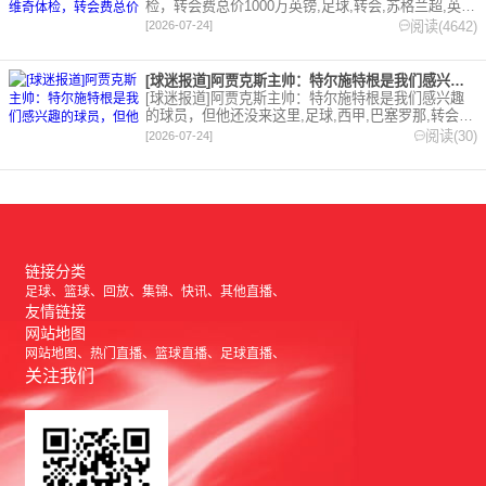
检，转会费总价1000万英镑,足球,转会,苏格兰超,英
超,伊普斯维奇。欢迎收藏本站，24小时为你更新最新
阅读(4642)
[2026-07-24]
的足球，篮球体育资讯。
[球迷报道]阿贾克斯主帅：特尔施特根是我们感兴趣的球员，但他
[球迷报道]阿贾克斯主帅：特尔施特根是我们感兴趣
的球员，但他还没来这里,足球,西甲,巴塞罗那,转会,
五洲,荷甲。欢迎收藏本站，24小时为你更新最新的足
阅读(30)
[2026-07-24]
球，篮球体育资讯。
链接分类
足球
篮球
回放
集锦
快讯
其他直播
友情链接
网站地图
网站地图
热门直播
篮球直播
足球直播
关注我们