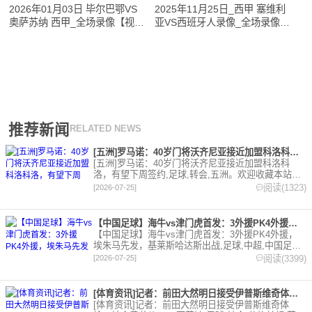
2026年01月03日 毕尔巴鄂VS
2025年11月25日_西甲 塞维利
奥萨苏纳 西甲_全场录像【视频
亚VS西班牙人录像_全场录像
集锦】
【全场回放】
推荐新闻
RELATED NEWS
[五洲]罗马诺：40岁门将沃齐尼亚接近加盟科洛科洛，有望下周
[五洲]罗马诺：40岁门将沃齐尼亚接近加盟科洛科
洛，有望下周签约,足球,转会,五洲。欢迎收藏本站，
24小时为你更新最新的足球，篮球体育资讯。
阅读(1323)
[2026-07-25]
【中国足球】海牛vs津门虎首发：3外援PK4外援，埃朱马先发
【中国足球】海牛vs津门虎首发：3外援PK4外援，
埃朱马先发，基莱斯哈达斯出战,足球,中超,中国足球,
天津津门虎,青岛海牛。欢迎收藏本站，24小时为你更
阅读(3399)
[2026-07-25]
新最新的足球，篮球体育资讯。
[体育资讯]记者：前田大然明日接受伊普斯维奇体检，转会费总价
[体育资讯]记者：前田大然明日接受伊普斯维奇体