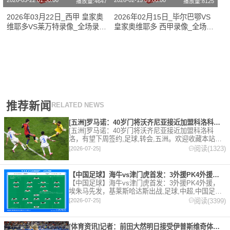
2026-03-22 01:30:00
2026-02-15 09:00:00
播放量:4647
播放量:8125
2026年03月22日_西甲 皇家奥
2026年02月15日_毕尔巴鄂VS
维耶多VS莱万特录像_全场录像
皇家奥维耶多 西甲录像_全场录
【全场回放】
像【全场回放】
推荐新闻
RELATED NEWS
[五洲]罗马诺：40岁门将沃齐尼亚接近加盟科洛科洛，有望下周
[五洲]罗马诺：40岁门将沃齐尼亚接近加盟科洛科
洛，有望下周签约,足球,转会,五洲。欢迎收藏本站，
24小时为你更新最新的足球，篮球体育资讯。
阅读(1323)
[2026-07-25]
【中国足球】海牛vs津门虎首发：3外援PK4外援，埃朱马先发
【中国足球】海牛vs津门虎首发：3外援PK4外援，
埃朱马先发，基莱斯哈达斯出战,足球,中超,中国足球,
天津津门虎,青岛海牛。欢迎收藏本站，24小时为你更
阅读(3399)
[2026-07-25]
新最新的足球，篮球体育资讯。
[体育资讯]记者：前田大然明日接受伊普斯维奇体检，转会费总价