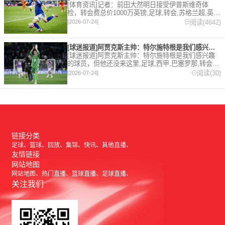
[体育资讯]记者：前田大然明日接受伊普斯维奇体
检，转会费总价1000万英镑,足球,转会,苏格兰超,英
超,伊普斯维奇。欢迎收藏本站，24小时为你更新最新
阅读(4642)
[2026-07-24]
的足球，篮球体育资讯。
[球迷报道]阿贾克斯主帅：特尔施特根是我们感兴趣的球员，但他
[球迷报道]阿贾克斯主帅：特尔施特根是我们感兴趣
的球员，但他还没来这里,足球,西甲,巴塞罗那,转会,
五洲,荷甲。欢迎收藏本站，24小时为你更新最新的足
阅读(30)
[2026-07-24]
球，篮球体育资讯。
链接分类
足球
篮球
回放
集锦
快讯
其他直播
友情链接
网站地图
网站地图
热门直播
篮球直播
足球直播
关注我们