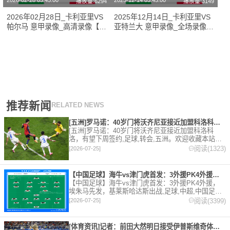
2026-02-28 03:45:00
2025-12-14 03:45:00
播放量:6294
播放量:3149
2026年02月28日_卡利亚里VS
2025年12月14日_卡利亚里VS
帕尔马 意甲录像_高清录像【全
亚特兰大 意甲录像_全场录像
场回放】
【全场回放】
推荐新闻
RELATED NEWS
[五洲]罗马诺：40岁门将沃齐尼亚接近加盟科洛科洛，有望下周
[五洲]罗马诺：40岁门将沃齐尼亚接近加盟科洛科
洛，有望下周签约,足球,转会,五洲。欢迎收藏本站，
24小时为你更新最新的足球，篮球体育资讯。
阅读(1323)
[2026-07-25]
【中国足球】海牛vs津门虎首发：3外援PK4外援，埃朱马先发
【中国足球】海牛vs津门虎首发：3外援PK4外援，
埃朱马先发，基莱斯哈达斯出战,足球,中超,中国足球,
天津津门虎,青岛海牛。欢迎收藏本站，24小时为你更
阅读(3399)
[2026-07-25]
新最新的足球，篮球体育资讯。
[体育资讯]记者：前田大然明日接受伊普斯维奇体检，转会费总价