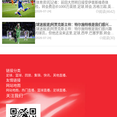
[体育资讯]记者：前田大然明日接受伊普斯维奇体
检，转会费总价1000万英镑,足球,转会,苏格兰超,英
超,伊普斯维奇。欢迎收藏本站，24小时为你更新最新
阅读(4642)
[2026-07-24]
的足球，篮球体育资讯。
[球迷报道]阿贾克斯主帅：特尔施特根是我们感兴趣的球员，但他
[球迷报道]阿贾克斯主帅：特尔施特根是我们感兴趣
的球员，但他还没来这里,足球,西甲,巴塞罗那,转会,
五洲,荷甲。欢迎收藏本站，24小时为你更新最新的足
阅读(30)
[2026-07-24]
球，篮球体育资讯。
链接分类
足球
篮球
回放
集锦
快讯
其他直播
友情链接
网站地图
网站地图
热门直播
篮球直播
足球直播
关注我们