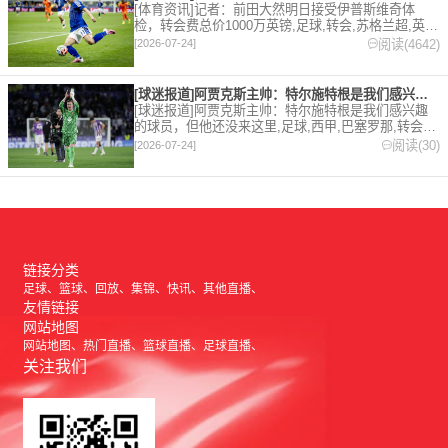
[体育资讯]记者：前田大然明日接受伊普斯维奇体
检，转会费总价1000万英镑,足球,转会,苏格兰超,英
超,伊普斯维奇。欢迎收藏本站，24小时为你更新最新
阅读(4642)
[2026-07-24]
的足球，篮球体育资讯。
[球迷报道]阿贾克斯主帅：特尔施特根是我们感兴趣的球员，但他
[球迷报道]阿贾克斯主帅：特尔施特根是我们感兴趣
的球员，但他还没来这里,足球,西甲,巴塞罗那,转会,
五洲,荷甲。欢迎收藏本站，24小时为你更新最新的足
阅读(30)
[2026-07-24]
球，篮球体育资讯。
链接分类
足球
篮球
回放
集锦
快讯
其他直播
友情链接
网站地图
网站地图
热门直播
篮球直播
足球直播
关注我们