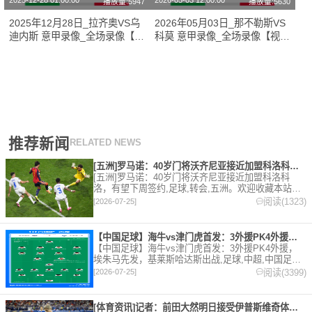
2025-12-28 01:00:00
2026-05-03 12:00:00
播放量:5947
播放量:5630
2025年12月28日_拉齐奥VS乌
2026年05月03日_那不勒斯VS
迪内斯 意甲录像_全场录像【高
科莫 意甲录像_全场录像【视频
清回放】
集锦】
推荐新闻
RELATED NEWS
[五洲]罗马诺：40岁门将沃齐尼亚接近加盟科洛科洛，有望下周
[五洲]罗马诺：40岁门将沃齐尼亚接近加盟科洛科
洛，有望下周签约,足球,转会,五洲。欢迎收藏本站，
24小时为你更新最新的足球，篮球体育资讯。
阅读(1323)
[2026-07-25]
【中国足球】海牛vs津门虎首发：3外援PK4外援，埃朱马先发
【中国足球】海牛vs津门虎首发：3外援PK4外援，
埃朱马先发，基莱斯哈达斯出战,足球,中超,中国足球,
天津津门虎,青岛海牛。欢迎收藏本站，24小时为你更
阅读(3399)
[2026-07-25]
新最新的足球，篮球体育资讯。
[体育资讯]记者：前田大然明日接受伊普斯维奇体检，转会费总价