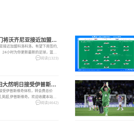
[五洲]罗马诺：40岁门将沃齐尼亚接近加盟科洛科洛，有望下周
尼亚接近加盟科洛科洛，有望下周签约,
站，24小时为你更新最新的足球，篮球
阅读(1323)
[体育资讯]记者：前田大然明日接受伊普斯维奇体检，转会费总价
日接受伊普斯维奇体检，转会费总价
兰超,英超,伊普斯维奇。欢迎收藏本站，
篮球体育资讯。
阅读(4642)