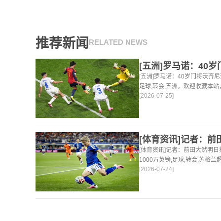
推荐新闻
RELATED NEWS
[五洲]罗马诺：40岁门将沃齐
足球,转会,五洲。欢迎收藏本
[2026-07-25]
体育资讯。
[体育资讯]记者：前田大然明
1000万英镑,足球,转会,苏格
[2026-07-24]
24小时为你更新最新的足球，