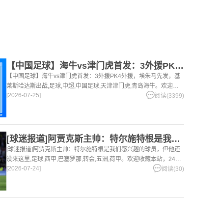
【中国足球】海牛vs津门虎首发：3外援PK4外援，埃朱马先发
【中国足球】海牛vs津门虎首发：3外援PK4外援，埃朱马先发，基
莱斯哈达斯出战,足球,中超,中国足球,天津津门虎,青岛海牛。欢迎收
[2026-07-25]
藏本站，24小时为你更新最新的足球，篮球体育资讯。
阅读(3399)
[球迷报道]阿贾克斯主帅：特尔施特根是我们感兴趣的球员，但他
[球迷报道]阿贾克斯主帅：特尔施特根是我们感兴趣的球员，但他还
没来这里,足球,西甲,巴塞罗那,转会,五洲,荷甲。欢迎收藏本站，24小
[2026-07-24]
时为你更新最新的足球，篮球体育资讯。
阅读(30)