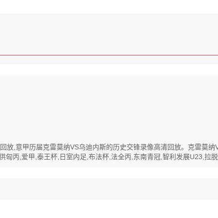
像高清回放,意甲历届克雷莫纳VS乌迪内斯的历史交锋录像高清回放。克雷莫
丙,爱甲,泰王杯,日室内足,布法杯,法全丙,东南青冠,智利发展U23,