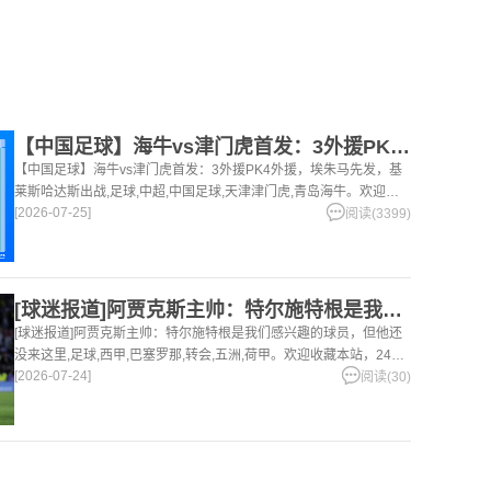
【中国足球】海牛vs津门虎首发：3外援PK4外援，埃朱马先发
【中国足球】海牛vs津门虎首发：3外援PK4外援，埃朱马先发，基
莱斯哈达斯出战,足球,中超,中国足球,天津津门虎,青岛海牛。欢迎收
[2026-07-25]
藏本站，24小时为你更新最新的足球，篮球体育资讯。
阅读(3399)
[球迷报道]阿贾克斯主帅：特尔施特根是我们感兴趣的球员，但他
[球迷报道]阿贾克斯主帅：特尔施特根是我们感兴趣的球员，但他还
没来这里,足球,西甲,巴塞罗那,转会,五洲,荷甲。欢迎收藏本站，24小
[2026-07-24]
时为你更新最新的足球，篮球体育资讯。
阅读(30)