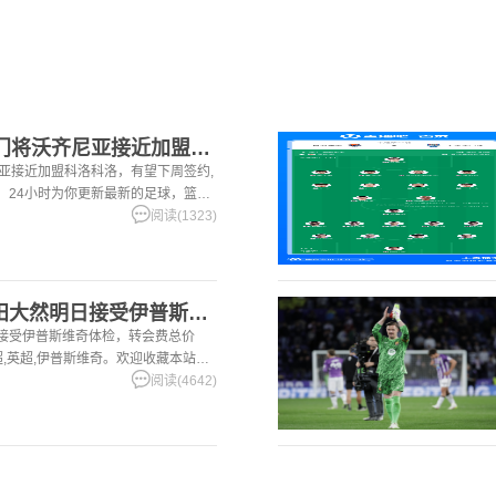
[五洲]罗马诺：40岁门将沃齐尼亚接近加盟科洛科洛，有望下周
尼亚接近加盟科洛科洛，有望下周签约,
站，24小时为你更新最新的足球，篮球
阅读(1323)
[体育资讯]记者：前田大然明日接受伊普斯维奇体检，转会费总价
日接受伊普斯维奇体检，转会费总价
兰超,英超,伊普斯维奇。欢迎收藏本站，
篮球体育资讯。
阅读(4642)