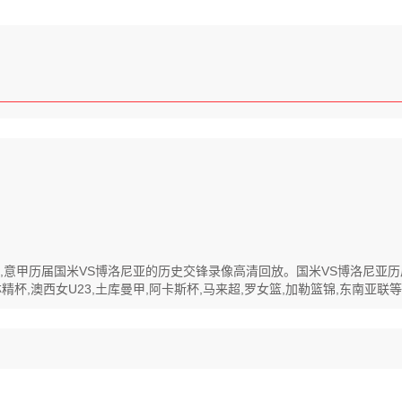
清回放,意甲历届国米VS博洛尼亚的历史交锋录像高清回放。国米VS博洛尼
杯,澳西女U23,土库曼甲,阿卡斯杯,马来超,罗女篮,加勒篮锦,东南亚