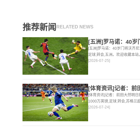
推荐新闻
RELATED NEWS
[五洲]罗马诺：40岁门将沃齐
足球,转会,五洲。欢迎收藏本
[2026-07-25]
体育资讯。
[体育资讯]记者：前田大然明
1000万英镑,足球,转会,苏格
[2026-07-24]
24小时为你更新最新的足球，