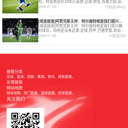
检，转会费总价1000万英镑,足球,转会,苏格兰超,英
超,伊普斯维奇。欢迎收藏本站，24小时为你更新最新
阅读(4642)
[2026-07-24]
的足球，篮球体育资讯。
[球迷报道]阿贾克斯主帅：特尔施特根是我们感兴趣的球员，但他
[球迷报道]阿贾克斯主帅：特尔施特根是我们感兴趣
的球员，但他还没来这里,足球,西甲,巴塞罗那,转会,
五洲,荷甲。欢迎收藏本站，24小时为你更新最新的足
阅读(30)
[2026-07-24]
球，篮球体育资讯。
链接分类
足球
篮球
回放
集锦
快讯
其他直播
友情链接
网站地图
网站地图
热门直播
篮球直播
足球直播
关注我们