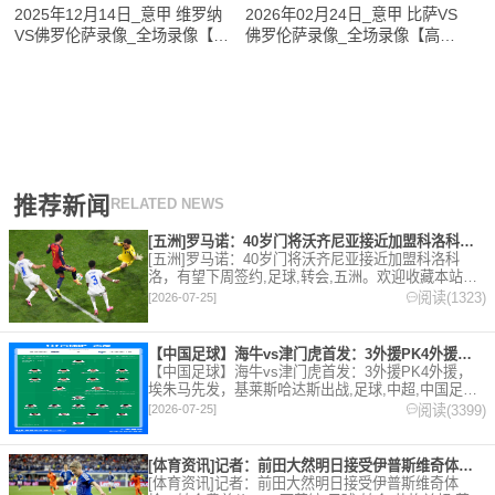
2025年12月14日_意甲 维罗纳
2026年02月24日_意甲 比萨VS
VS佛罗伦萨录像_全场录像【全
佛罗伦萨录像_全场录像【高清
场回放】
回放】
推荐新闻
RELATED NEWS
[五洲]罗马诺：40岁门将沃齐尼亚接近加盟科洛科洛，有望下周
[五洲]罗马诺：40岁门将沃齐尼亚接近加盟科洛科
洛，有望下周签约,足球,转会,五洲。欢迎收藏本站，
24小时为你更新最新的足球，篮球体育资讯。
阅读(1323)
[2026-07-25]
【中国足球】海牛vs津门虎首发：3外援PK4外援，埃朱马先发
【中国足球】海牛vs津门虎首发：3外援PK4外援，
埃朱马先发，基莱斯哈达斯出战,足球,中超,中国足球,
天津津门虎,青岛海牛。欢迎收藏本站，24小时为你更
阅读(3399)
[2026-07-25]
新最新的足球，篮球体育资讯。
[体育资讯]记者：前田大然明日接受伊普斯维奇体检，转会费总价
[体育资讯]记者：前田大然明日接受伊普斯维奇体