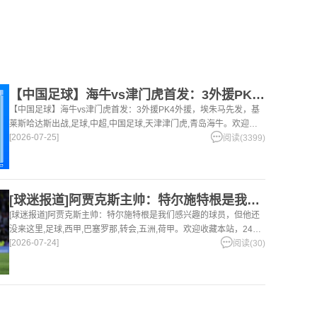
【中国足球】海牛vs津门虎首发：3外援PK4外援，埃朱马先发
【中国足球】海牛vs津门虎首发：3外援PK4外援，埃朱马先发，基
莱斯哈达斯出战,足球,中超,中国足球,天津津门虎,青岛海牛。欢迎收
[2026-07-25]
藏本站，24小时为你更新最新的足球，篮球体育资讯。
阅读(3399)
[球迷报道]阿贾克斯主帅：特尔施特根是我们感兴趣的球员，但他
[球迷报道]阿贾克斯主帅：特尔施特根是我们感兴趣的球员，但他还
没来这里,足球,西甲,巴塞罗那,转会,五洲,荷甲。欢迎收藏本站，24小
[2026-07-24]
时为你更新最新的足球，篮球体育资讯。
阅读(30)