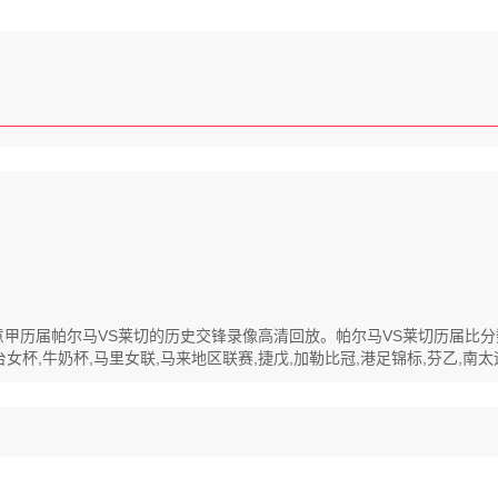
回放,意甲历届帕尔马VS莱切的历史交锋录像高清回放。帕尔马VS莱切历届
女杯,牛奶杯,马里女联,马来地区联赛,捷戊,加勒比冠,港足锦标,芬乙,南