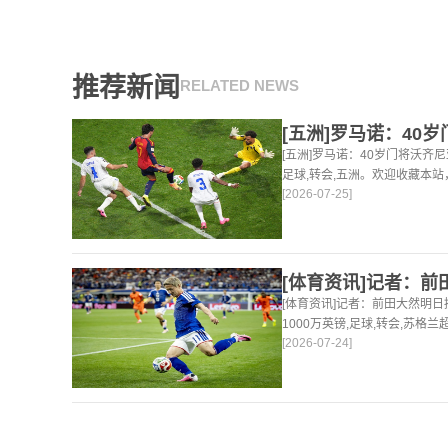
推荐新闻
RELATED NEWS
[五洲]罗马诺：40岁门将沃齐
足球,转会,五洲。欢迎收藏本
[2026-07-25]
体育资讯。
[体育资讯]记者：前田大然明
1000万英镑,足球,转会,苏格
[2026-07-24]
24小时为你更新最新的足球，