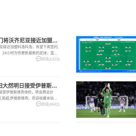
[五洲]罗马诺：40岁门将沃齐尼亚接近加盟科洛科洛，有望下周
尼亚接近加盟科洛科洛，有望下周签约,
站，24小时为你更新最新的足球，篮球
阅读(1323)
[体育资讯]记者：前田大然明日接受伊普斯维奇体检，转会费总价
日接受伊普斯维奇体检，转会费总价
兰超,英超,伊普斯维奇。欢迎收藏本站，
篮球体育资讯。
阅读(4642)