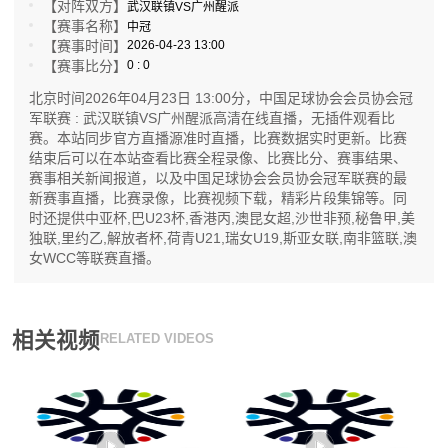
【对阵双方】
武汉联镇VS广州醒派
【赛事名称】
中冠
【赛事时间】
2026-04-23 13:00
【赛事比分】
0 : 0
北京时间2026年04月23日 13:00分，中国足球协会会员协会冠
军联赛 : 武汉联镇VS广州醒派高清在线直播，无插件观看比
赛。本站同步官方直播源准时直播，比赛数据实时更新。比赛
结束后可以在本站查看比赛全程录像、比赛比分、赛事结果、
赛事相关新闻报道，以及中国足球协会会员协会冠军联赛的最
新赛事直播，比赛录像，比赛视频下载，精彩片段集锦等。同
时还提供中亚杯,巴U23杯,香港丙,澳昆女超,沙世非预,秘鲁甲,美
独联,里约乙,解放者杯,荷青U21,瑞女U19,斯亚女联,南非篮联,澳
女WCC等联赛直播。
相关视频
RELATED VIDEOS