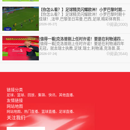
【你怎么看？】足球精灵闪耀欧洲！小罗巴黎时期十佳球！
【你怎么看？】足球精灵闪耀欧洲！小罗巴黎时期十
佳球！,法甲,巴黎圣日耳曼,巴西,足球,精彩体育剪辑
视频在线播放。本站提供最全的篮球视频足球视频,集
阅读(2000)
[2026-05-27]
锦,录像。
[值得一看]克洛普刚上任时许诺！要是在利物浦四年无冠，就去瑞
[值得一看]克洛普刚上任时许诺！要是在利物浦四年
无冠，就去瑞士执教,足球,瑞士,利物浦,克洛普,英超,
德国,精彩体育剪辑视频在线播放。本站提供最全的篮
阅读(3544)
[2026-07-24]
球视频足球视频,集锦,录像。
链接分类
足球
篮球
回放
集锦
快讯
其他直播
友情链接
网站地图
网站地图
热门直播
篮球直播
足球直播
关注我们