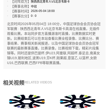
【对阵双方】
陕西西北青年人VS北京韦斯卡
【赛事名称】
中冠
【赛事时间】
2026-05-04 18:00
【赛事比分】
0 : 0
北京时间2026年05月04日 18:00分，中国足球协会会员协会冠
军联赛 : 陕西西北青年人VS北京韦斯卡高清在线直播，无插件
观看比赛。本站同步官方直播源准时直播，比赛数据实时更
新。比赛结束后可以在本站查看比赛全程录像、比赛比分、赛
事结果、赛事相关新闻报道，以及中国足球协会会员协会冠军
联赛的最新赛事直播，比赛录像，比赛视频下载，精彩片段集
锦等。同时还提供巴提杯,伊U23,阿曼联,阿超杯,泰足总,南美女
锦U19,玻利地区,波黑U19,芬K杯,刚果超,意篮乙,以篮杯,女欧
U16,巴西联赛,巴西FPB等联赛直播。
相关视频
RELATED VIDEOS