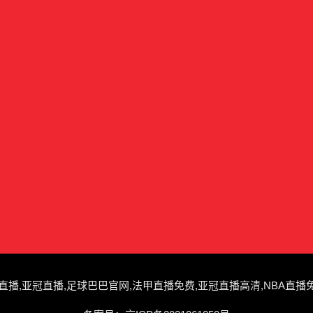
体育直播,法甲直播,亚冠直播,足球巴巴官网,法甲直播免费,亚冠直播高清,N