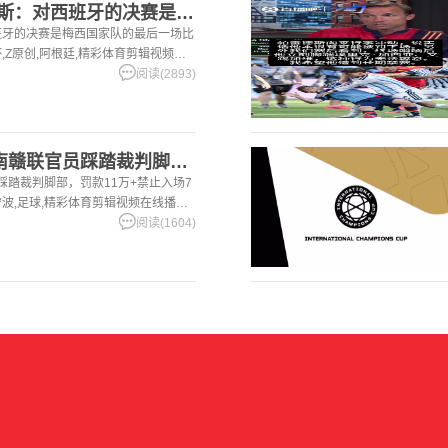
【球迷看点】帕雷德斯：对西班牙的决赛是梅西国家队的最后一场比
班牙的决赛是梅西国家队的最后一场比
杯,Z原创,阿根廷,精彩体育剪辑视频在
频足球视频,集锦,录像。
阅读(2893)
[体育视频]重罚！定南赣联官员踩踏裁判脚部，罚款11万+禁止
踩踏裁判脚部，罚款11万+禁止入场7
宁波,足球,精彩体育剪辑视频在线播
球视频,集锦,录像。
阅读(1604)