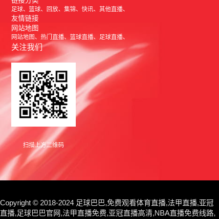
足球
篮球
回放
集锦
快讯
其他直播
友情链接
网站地图
网站地图
热门直播
篮球直播
足球直播
关注我们
扫描上方二维码
Copyright © 2018-2024 足球巴巴,免费观看体育直播,法甲直播,亚冠
直播,足球巴巴官网,法甲直播免费,亚冠直播高清,NBA直播免费线路,