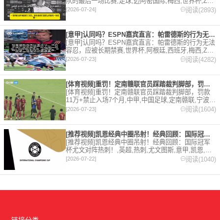
队的最后一场比赛,足球,迈阿密国际,梅西,世界杯,Z原
创,阿根廷,精彩体育剪辑视频在线播放。本站提供最
阅读(2893)
[2026-07-24]
全的篮球视频足球视频,集锦,录像。
[意甲]认同吗？ESPN嘉宾直言：帕雷德斯的行为无法容忍，应
[意甲]认同吗？ESPN嘉宾直言：帕雷德斯的行为无法
容忍，应被长期禁赛,世界杯,阿根廷,西班牙,梅西,Z原
创,意甲,罗马,法甲,巴黎圣日耳曼,足球,西甲,精彩体育
阅读(4282)
[2026-07-23]
剪辑视频在线播放。本站提供最全的篮球视频足球视
频,集锦,录像。
[体育视频]重罚！定南赣联官员踩踏裁判脚部，罚款11万+禁止
[体育视频]重罚！定南赣联官员踩踏裁判脚部，罚款
11万+禁止入场7个月,中甲,中国足球,定南赣联,宁波,
足球,精彩体育剪辑视频在线播放。本站提供最全的篮
阅读(1604)
[2026-07-23]
球视频足球视频,集锦,录像。
[推荐视频]凯恩经典中圈吊射！经典回顾：国际冠军杯尤文对阵热
[推荐视频]凯恩经典中圈吊射！经典回顾：国际冠军
杯尤文对阵热刺！,英超,热刺,尤文图斯,意甲,凯恩,德
甲,拜仁慕尼黑,C罗,利雅得胜利,足球,精彩体育剪辑视
阅读(1040)
[2026-07-22]
频在线播放。本站提供最全的篮球视频足球视频,集
锦,录像。
链接分类