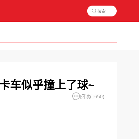

卡车似乎撞上了球~
阅读(
1650)