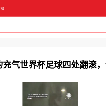
直播
大的充气世界杯足球四处翻滚，