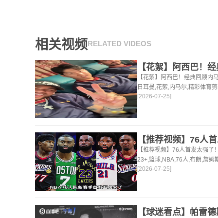
相关视频
RELATED VIDEOS
【花絮】阿西巴！经典回顾内马
日耳曼,花絮,内马尔,精彩体
[2026-07-25]
球视频足球视频,集锦,录像。
【推荐视频】76人首发太强了
23+,篮球,NBA,76人,布朗
[2026-07-25]
提供最全的篮球视频足球视频,