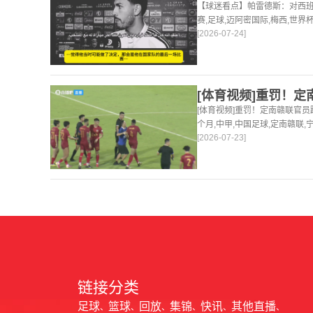
【球迷看点】帕雷德斯：对西
赛,足球,迈阿密国际,梅西,世界
[2026-07-24]
线播放。本站提供最全的篮球视
[体育视频]重罚！定南赣联官员
个月,中甲,中国足球,定南赣联,
[2026-07-23]
放。本站提供最全的篮球视频足
链接分类
足球
篮球
回放
集锦
快讯
其他直播