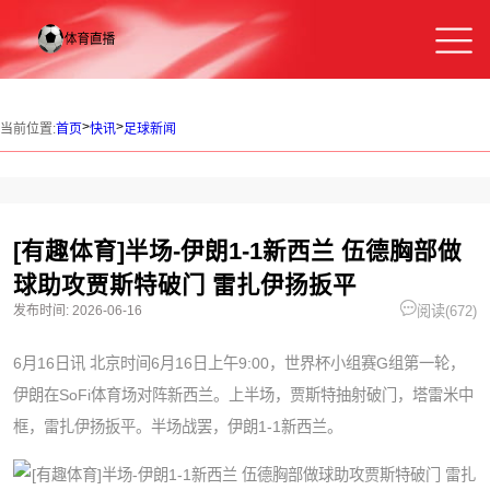
>
>
当前位置:
首页
快讯
足球新闻
[有趣体育]半场-伊朗1-1新西兰 伍德胸部做
球助攻贾斯特破门 雷扎伊扬扳平
发布时间:
2026-06-16
阅读(
672)
6月16日讯 北京时间6月16日上午9:00，世界杯小组赛G组第一轮，
伊朗在SoFi体育场对阵新西兰。上半场，贾斯特抽射破门，塔雷米中
框，雷扎伊扬扳平。半场战罢，伊朗1-1新西兰。