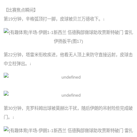
【比赛焦点瞬间】
第19分钟，辛格弧顶打一脚，皮球被贝兰万德收下。↓
第22分钟，塔雷米衔枚疾进，他看无人顶上来防守直接远射，皮球击
中立柱弹出。↓
第30分钟，克罗科姆出球被莫赫比干扰，随后伊朗的吊射险些完成破
门。↓