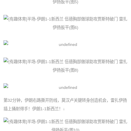
第32分钟，伊朗右路撕开防线，莫汉卢关键转身创造机会，雷扎伊扬
插上捅射得手！伊朗1-1新西兰！↓