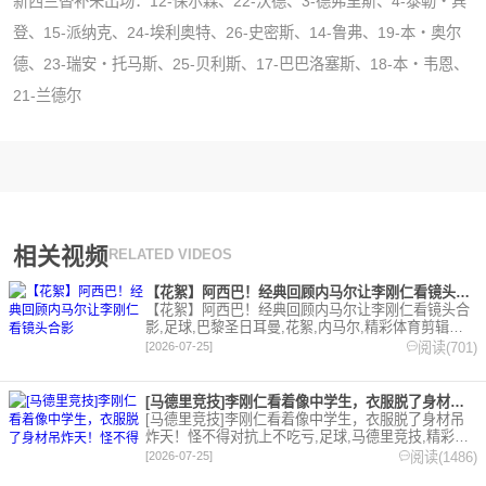
新西兰替补未出场：12-保尔森、22-沃德、3-德弗里斯、4-泰勒・宾
登、15-派纳克、24-埃利奥特、26-史密斯、14-鲁弗、19-本・奥尔
德、23-瑞安・托马斯、25-贝利斯、17-巴巴洛塞斯、18-本・韦恩、
21-兰德尔
相关视频
RELATED VIDEOS
【花絮】阿西巴！经典回顾内马尔让李刚仁看镜头合影
【花絮】阿西巴！经典回顾内马尔让李刚仁看镜头合
影,足球,巴黎圣日耳曼,花絮,内马尔,精彩体育剪辑视
频在线播放。本站提供最全的篮球视频足球视频,集
阅读(701)
[2026-07-25]
锦,录像。
[马德里竞技]李刚仁看着像中学生，衣服脱了身材吊炸天！怪不得
[马德里竞技]李刚仁看着像中学生，衣服脱了身材吊
炸天！怪不得对抗上不吃亏,足球,马德里竞技,精彩体
育剪辑视频在线播放。本站提供最全的篮球视频足球
阅读(1486)
[2026-07-25]
视频,集锦,录像。