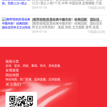
11万+禁止入场7个月,中甲,中国足球,定南赣联,宁波,
足球,精彩体育剪辑视频在线播放。本站提供最全的篮
阅读(1604)
[2026-07-23]
球视频足球视频,集锦,录像。
[推荐视频]凯恩经典中圈吊射！经典回顾：国际冠军杯尤文对阵热
[推荐视频]凯恩经典中圈吊射！经典回顾：国际冠军
杯尤文对阵热刺！,英超,热刺,尤文图斯,意甲,凯恩,德
甲,拜仁慕尼黑,C罗,利雅得胜利,足球,精彩体育剪辑视
阅读(1039)
[2026-07-22]
频在线播放。本站提供最全的篮球视频足球视频,集
锦,录像。
链接分类
足球
篮球
回放
集锦
快讯
其他直播
友情链接
网站地图
网站地图
热门直播
篮球直播
足球直播
关注我们