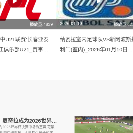
2026-01-10
播放量:4839
播放量:62
日 中U21联赛:长春亚泰
纳瓦拉室内足球队VS新阿波斯
浙江俱乐部U21_赛事高
利门(室内)_2026年01月10日 
室内足比赛直播
[推荐]卡卡现身助阵！夏奇拉成为2026世界杯决赛中场秀嘉宾
2026世界杯决赛中场秀嘉宾,花絮,