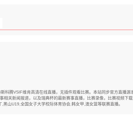
杯 : 尤特斯科腾VSIF维肯高清在线直播，无插件观看比赛。本站同步官方
事相关新闻报道，以及瑞典杯的最新赛事直播，比赛录像，比赛视频下载，
捷丁,黑山U19,全国女子大学校际体育协会,韩女甲,澳女篮等联赛直播。