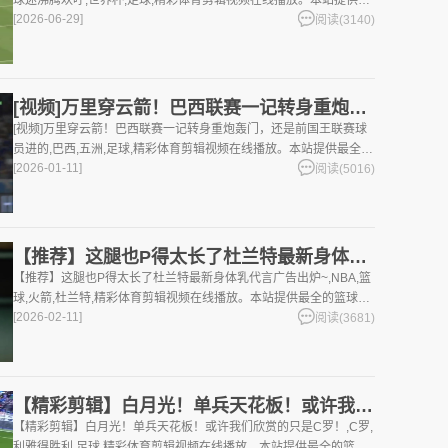
球迷沸腾欢呼,世界杯,足球,精彩体育剪辑视频在线播放。本站提供最
[2026-06-29]
全的篮球视频足球视频,集锦,录像。
阅读(3140)
[视频]万里穿云箭！巴西联赛一记转身重炮轰门，还是前国王联赛
[视频]万里穿云箭！巴西联赛一记转身重炮轰门，还是前国王联赛球
员进的,巴西,五洲,足球,精彩体育剪辑视频在线播放。本站提供最全的
[2026-01-11]
篮球视频足球视频,集锦,录像。
阅读(5016)
【推荐】这腿也P得太长了杜兰特最新身体乳代言广告出炉~
【推荐】这腿也P得太长了杜兰特最新身体乳代言广告出炉~,NBA,篮
球,火箭,杜兰特,精彩体育剪辑视频在线播放。本站提供最全的篮球视
[2026-02-11]
频足球视频,集锦,录像。
阅读(3681)
【精彩剪辑】白月光！单兵天花板！或许我们欣赏的只是C罗！
【精彩剪辑】白月光！单兵天花板！或许我们欣赏的只是C罗！,C罗,
利雅得胜利,足球,精彩体育剪辑视频在线播放。本站提供最全的篮球