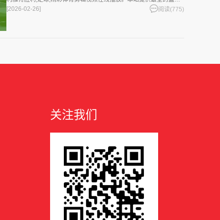
[2026-02-26]
视频足球视频,集锦,录像。
阅读(775)
关注我们