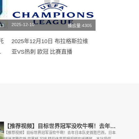
2025-12-10
13
播放量:4305
托
2025年12月10日 布拉格斯拉维
西
亚VS热刺 欧冠 比赛直播
【推荐视频】目标世界冠军没吹牛啊！去年日本队史首胜巴西，日本
【推荐视频】目标世界冠军没吹牛啊！去年日本队史首胜巴西，日本