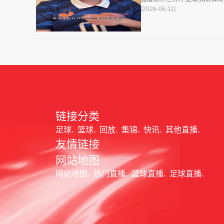
[2026-06-11]
篮球视频足球视频,集锦,录像。
链接分类
足球
篮球
回放
集锦
快讯
其他直播
友情链接
网站地图
网站地图
热门直播
篮球直播
足球直播