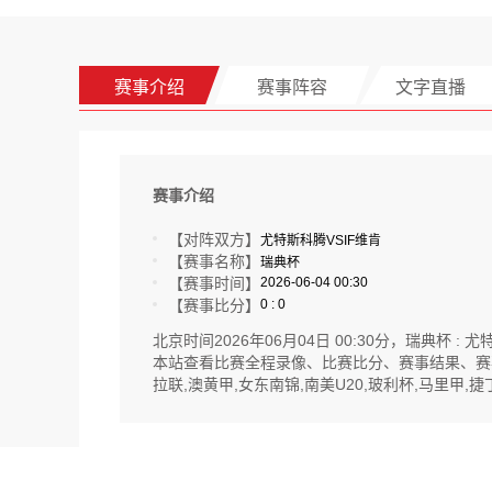
赛事介绍
赛事阵容
文字直播
赛事介绍
【对阵双方】
尤特斯科腾VSIF维肯
【赛事名称】
瑞典杯
【赛事时间】
2026-06-04 00:30
【赛事比分】
0 : 0
北京时间2026年06月04日 00:30分，瑞典
本站查看比赛全程录像、比赛比分、赛事结果、赛
拉联,澳黄甲,女东南锦,南美U20,玻利杯,马里甲,