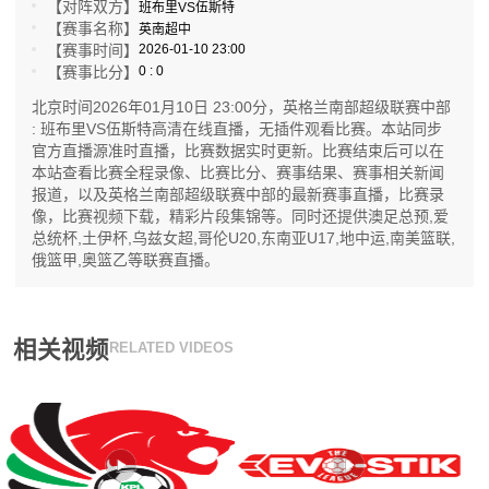
【对阵双方】
班布里VS伍斯特
【赛事名称】
英南超中
【赛事时间】
2026-01-10 23:00
【赛事比分】
0 : 0
北京时间2026年01月10日 23:00分，英格兰南部超级联赛中部
: 班布里VS伍斯特高清在线直播，无插件观看比赛。本站同步
官方直播源准时直播，比赛数据实时更新。比赛结束后可以在
本站查看比赛全程录像、比赛比分、赛事结果、赛事相关新闻
报道，以及英格兰南部超级联赛中部的最新赛事直播，比赛录
像，比赛视频下载，精彩片段集锦等。同时还提供澳足总预,爱
总统杯,土伊杯,乌兹女超,哥伦U20,东南亚U17,地中运,南美篮联,
俄篮甲,奥篮乙等联赛直播。
相关视频
RELATED VIDEOS