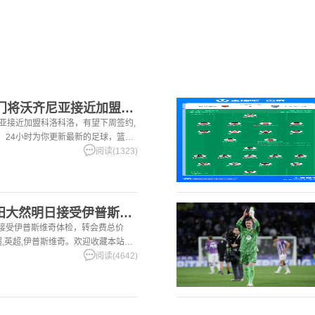
[五洲]罗马诺：40岁门将沃齐尼亚接近加盟科洛科洛，有望下周
尼亚接近加盟科洛科洛，有望下周签约,
站，24小时为你更新最新的足球，篮球
阅读(1323)
[体育资讯]记者：前田大然明日接受伊普斯维奇体检，转会费总价
日接受伊普斯维奇体检，转会费总价
兰超,英超,伊普斯维奇。欢迎收藏本站，
篮球体育资讯。
阅读(4642)