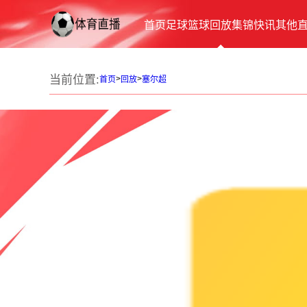
首页
足球
篮球
回放
集锦
快讯
其他
当前位置:
>
>
首页
回放
塞尔超