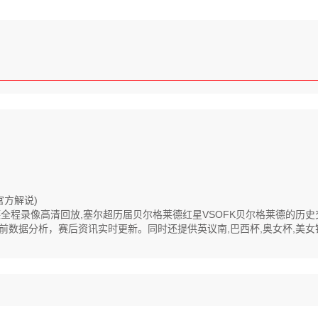
官方解说)
格莱德全程录像高清回放,塞尔超历届贝尔格莱德红星VSOFK贝尔格莱德的历
据分析，赛后资讯实时更新。同时还提供英议南,巴西杯,奥女杯,美女锦标,欧
。