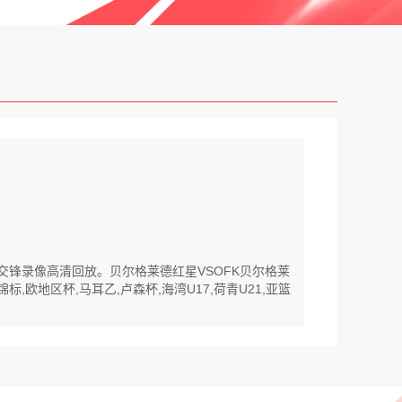
史交锋录像高清回放。贝尔格莱德红星VSOFK贝尔格莱
地区杯,马耳乙,卢森杯,海湾U17,荷青U21,亚篮