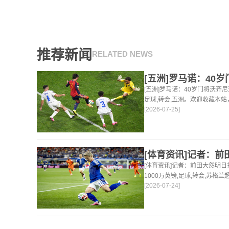
推荐新闻
RELATED NEWS
[五洲]罗马诺：40岁门将沃齐
足球,转会,五洲。欢迎收藏本
[2026-07-25]
体育资讯。
[体育资讯]记者：前田大然明
1000万英镑,足球,转会,苏格
[2026-07-24]
24小时为你更新最新的足球，