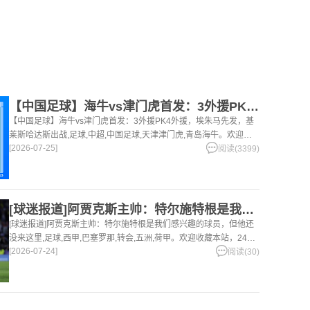
【中国足球】海牛vs津门虎首发：3外援PK4外援，埃朱马先发
【中国足球】海牛vs津门虎首发：3外援PK4外援，埃朱马先发，基
莱斯哈达斯出战,足球,中超,中国足球,天津津门虎,青岛海牛。欢迎收
[2026-07-25]
藏本站，24小时为你更新最新的足球，篮球体育资讯。
阅读(3399)
[球迷报道]阿贾克斯主帅：特尔施特根是我们感兴趣的球员，但他
[球迷报道]阿贾克斯主帅：特尔施特根是我们感兴趣的球员，但他还
没来这里,足球,西甲,巴塞罗那,转会,五洲,荷甲。欢迎收藏本站，24小
[2026-07-24]
时为你更新最新的足球，篮球体育资讯。
阅读(30)